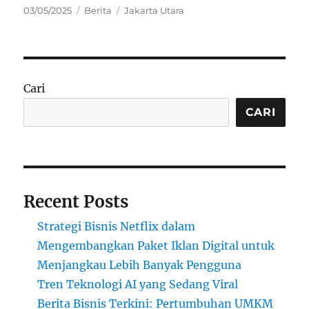
Posted
Categories
Tags
03/05/2025
Berita
Jakarta Utara
on
Cari
CARI
Recent Posts
Strategi Bisnis Netflix dalam
Mengembangkan Paket Iklan Digital untuk
Menjangkau Lebih Banyak Pengguna
Tren Teknologi AI yang Sedang Viral
Berita Bisnis Terkini: Pertumbuhan UMKM