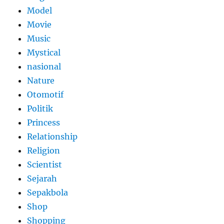
Model
Movie
Music
Mystical
nasional
Nature
Otomotif
Politik
Princess
Relationship
Religion
Scientist
Sejarah
Sepakbola
Shop
Shopping