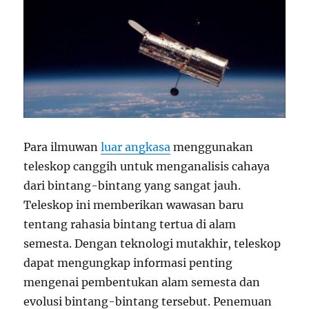
Para ilmuwan
luar angkasa
menggunakan
teleskop canggih untuk menganalisis cahaya
dari bintang-bintang yang sangat jauh.
Teleskop ini memberikan wawasan baru
tentang rahasia bintang tertua di alam
semesta. Dengan teknologi mutakhir, teleskop
dapat mengungkap informasi penting
mengenai pembentukan alam semesta dan
evolusi bintang-bintang tersebut. Penemuan