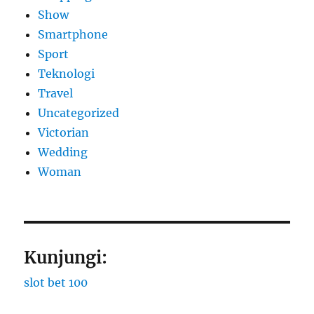
Show
Smartphone
Sport
Teknologi
Travel
Uncategorized
Victorian
Wedding
Woman
Kunjungi:
slot bet 100