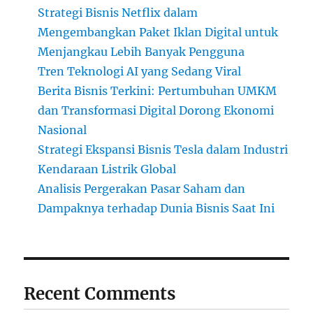
Strategi Bisnis Netflix dalam
Mengembangkan Paket Iklan Digital untuk
Menjangkau Lebih Banyak Pengguna
Tren Teknologi AI yang Sedang Viral
Berita Bisnis Terkini: Pertumbuhan UMKM
dan Transformasi Digital Dorong Ekonomi
Nasional
Strategi Ekspansi Bisnis Tesla dalam Industri
Kendaraan Listrik Global
Analisis Pergerakan Pasar Saham dan
Dampaknya terhadap Dunia Bisnis Saat Ini
Recent Comments