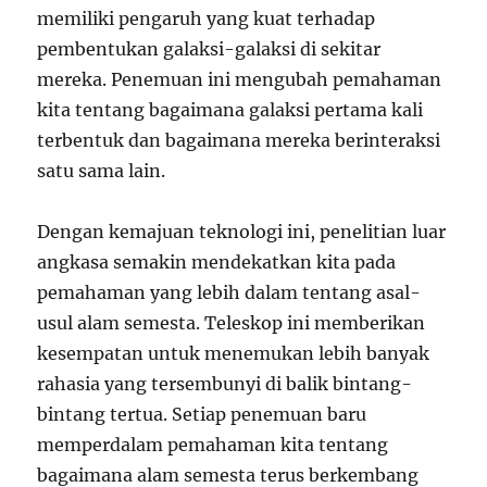
memiliki pengaruh yang kuat terhadap
pembentukan galaksi-galaksi di sekitar
mereka. Penemuan ini mengubah pemahaman
kita tentang bagaimana galaksi pertama kali
terbentuk dan bagaimana mereka berinteraksi
satu sama lain.
Dengan kemajuan teknologi ini, penelitian luar
angkasa semakin mendekatkan kita pada
pemahaman yang lebih dalam tentang asal-
usul alam semesta. Teleskop ini memberikan
kesempatan untuk menemukan lebih banyak
rahasia yang tersembunyi di balik bintang-
bintang tertua. Setiap penemuan baru
memperdalam pemahaman kita tentang
bagaimana alam semesta terus berkembang