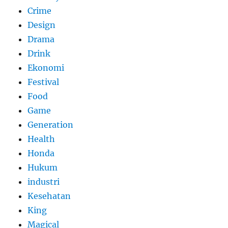
Crime
Design
Drama
Drink
Ekonomi
Festival
Food
Game
Generation
Health
Honda
Hukum
industri
Kesehatan
King
Magical