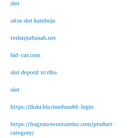
slot
situs slot kamboja
terlanjurbasah.net
bid-car.com
slot deposit 10 ribu
slot
https://linkr.bio/medusa88-login
https://fragrancecoutureinc.com/product-
category/