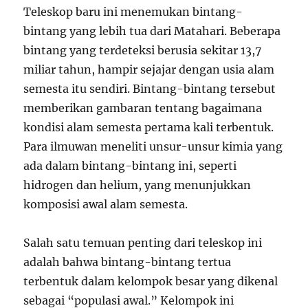
Teleskop baru ini menemukan bintang-
bintang yang lebih tua dari Matahari. Beberapa
bintang yang terdeteksi berusia sekitar 13,7
miliar tahun, hampir sejajar dengan usia alam
semesta itu sendiri. Bintang-bintang tersebut
memberikan gambaran tentang bagaimana
kondisi alam semesta pertama kali terbentuk.
Para ilmuwan meneliti unsur-unsur kimia yang
ada dalam bintang-bintang ini, seperti
hidrogen dan helium, yang menunjukkan
komposisi awal alam semesta.
Salah satu temuan penting dari teleskop ini
adalah bahwa bintang-bintang tertua
terbentuk dalam kelompok besar yang dikenal
sebagai “populasi awal.” Kelompok ini