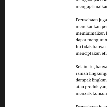
mengoptimalkan
Perusahaan juga
menekankan pen
meminimalkan l
dapat mengurang
Ini tidak hanya
menciptakan efis
Selain itu, ba
ramah lingkunga
dampak lingkung
atau produk yan
menarik konsum
Perusahaan jug