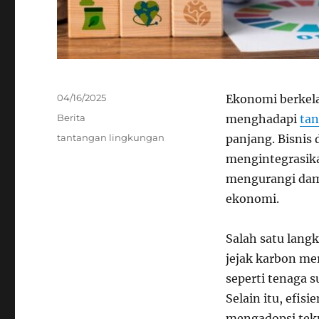
Posted
04/16/2025
Ekonomi berkela
on
Categories
Berita
menghadapi
tan
Tags
tantangan lingkungan
panjang. Bisnis 
mengintegrasika
mengurangi dam
ekonomi.
Salah satu lang
jejak karbon me
seperti tenaga 
Selain itu, efis
mengadopsi tek