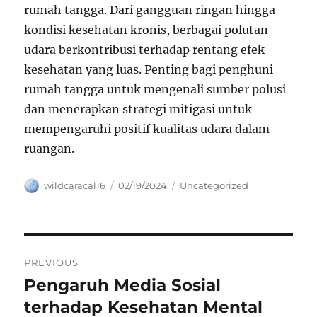
rumah tangga. Dari gangguan ringan hingga
kondisi kesehatan kronis, berbagai polutan
udara berkontribusi terhadap rentang efek
kesehatan yang luas. Penting bagi penghuni
rumah tangga untuk mengenali sumber polusi
dan menerapkan strategi mitigasi untuk
mempengaruhi positif kualitas udara dalam
ruangan.
Author
Posted
Categories
wildcaracal16
02/19/2024
Uncategorized
on
Navigasi
PREVIOUS
pos
Pengaruh Media Sosial
Previous
post:
terhadap Kesehatan Mental