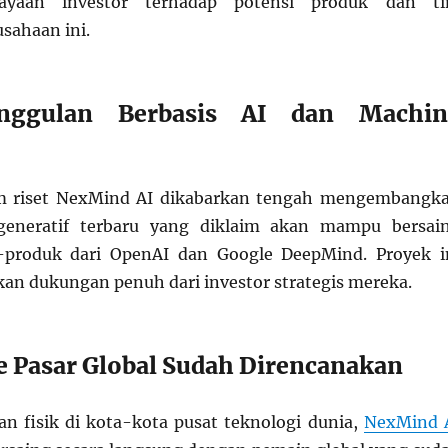
cayaan investor terhadap potensi produk dan t
sahaan ini.
nggulan Berbasis AI dan Machin
tim riset NexMind AI dikabarkan tengah mengembangk
generatif terbaru yang diklaim akan mampu bersai
produk dari OpenAI dan Google DeepMind. Proyek i
an dukungan penuh dari investor strategis mereka.
e Pasar Global Sudah Direncanakan
n fisik di kota-kota pusat teknologi dunia,
NexMind 