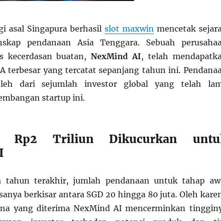
gi asal Singapura berhasil
slot maxwin
mencetak sejar
nskap pendanaan Asia Tenggara. Sebuah perusaha
sis kecerdasan buatan,
NexMind AI
, telah mendapatk
A terbesar yang tercatat sepanjang tahun ini. Pendana
oleh dari sejumlah investor global yang telah la
mbangan startup ini.
n Rp2 Triliun Dikucurkan untu
I
 tahun terakhir, jumlah pendanaan untuk tahap aw
asanya berkisar antara SGD 20 hingga 80 juta. Oleh kare
dana yang diterima NexMind AI mencerminkan tinggin