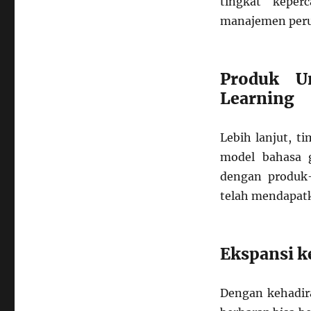
tingkat keper
manajemen peru
Produk U
Learning
Lebih lanjut, 
model bahasa 
dengan produk-
telah mendapatk
Ekspansi k
Dengan kehadira