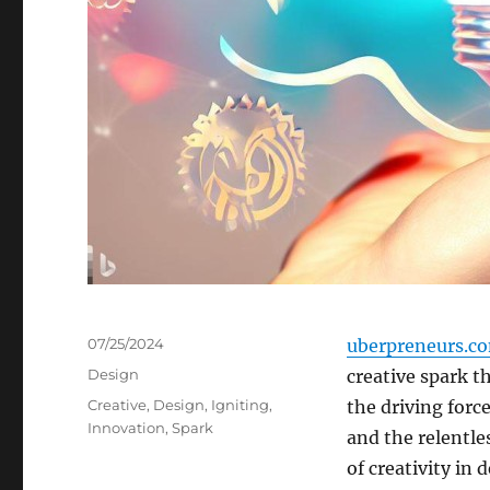
Posted
07/25/2024
uberpreneurs.c
on
Categories
Design
creative spark th
Tags
Creative
,
Design
,
Igniting
,
the driving forc
Innovation
,
Spark
and the relentles
of creativity in 