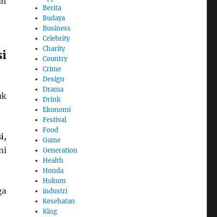
ah
Berita
Budaya
Business
Celebrity
Charity
i
Country
Crime
Design
Drama
uk
Drink
Ekonomi
Festival
Food
i,
Game
ni
Generation
Health
Honda
Hukum
ga
industri
Kesehatan
King