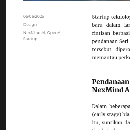
Posted
05/06/2025
Startup teknolo
on
Categories
Design
baru dalam la
Tags
NexMind AI
,
OpenAI
,
rintisan berba
Startup
pendanaan Seri 
tersebut diper
memantau perke
Pendanaa
NexMind A
Dalam beberapa
(early stage) bi
itu, suntikan 