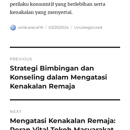
perilaku konsumtif yang berlebihan serta
kenakalan yang menyertai.
Author
Posted
Categories
wildcaracal16
02/25/2024
Uncategorized
on
Navigasi
PREVIOUS
pos
Strategi Bimbingan dan
Previous
post:
Konseling dalam Mengatasi
Kenakalan Remaja
NEXT
Mengatasi Kenakalan Remaja:
Next
post:
Peran Vital Tokoh Masyarakat