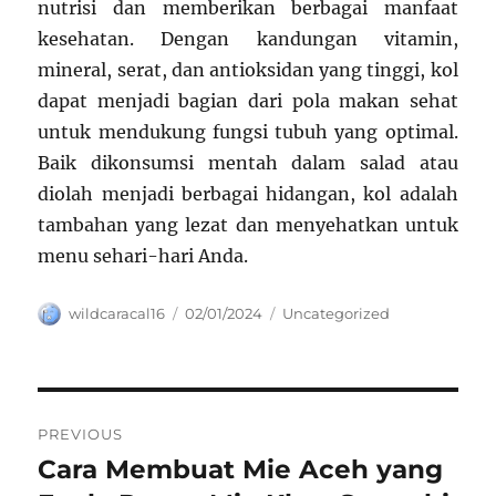
nutrisi dan memberikan berbagai manfaat
kesehatan. Dengan kandungan vitamin,
mineral, serat, dan antioksidan yang tinggi, kol
dapat menjadi bagian dari pola makan sehat
untuk mendukung fungsi tubuh yang optimal.
Baik dikonsumsi mentah dalam salad atau
diolah menjadi berbagai hidangan, kol adalah
tambahan yang lezat dan menyehatkan untuk
menu sehari-hari Anda.
Author
Posted
Categories
wildcaracal16
02/01/2024
Uncategorized
on
Navigasi
PREVIOUS
pos
Cara Membuat Mie Aceh yang
Previous