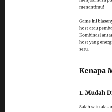
menantimu!
Game ini biasany
host atau pemba
Kombinasi antar
host yang energ
seru.
Kenapa M
1. Mudah 
Salah satu alas