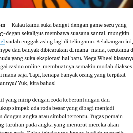
om
– Kalau kamu suka banget dengan game seru yang
eg-degan sekaligus membawa suasana santai, mungkin
el
sudah enggak asing lagi di telingamu. Belakangan ini,
hype dan banyak dibicarakan di mana-mana, terutama d
uda yang suka eksplorasi hal baru. Mega Wheel biasany
bagai casino online, membuatnya semakin mudah diakses
i mana saja. Tapi, kenapa banyak orang yang terpikat
nnya? Yuk, kita bahas!
tif yang mirip dengan roda keberuntungan dan
kup simpel: ada roda besar yang dibagi menjadi
 dengan angka atau simbol tertentu. Tugas pemain
g taruhan pada angka yang menurut mereka akan
utaran roda. Kalau tebakanmu benar, hadiah menarik