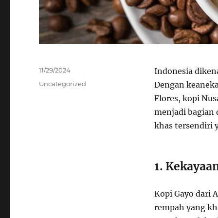
Posted
11/29/2024
Indonesia dikena
on
Categories
Uncategorized
Dengan keanekar
Flores, kopi Nu
menjadi bagian d
khas tersendiri 
1. Kekayaa
Kopi Gayo dari 
rempah yang k