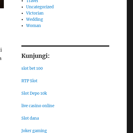
Travel
Uncategorized
Victorian
Wedding
Woman
i
Kunjungi:
a
slot bet 100
RTP Slot
Slot Depo 10k
live casino online
Slot dana
Joker gaming