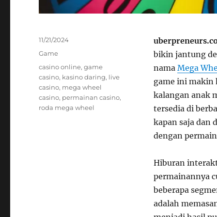
Posted
11/21/2024
uberpreneurs.c
on
Categories
Game
bikin jantung d
Tags
casino online
,
game
nama
Mega Whe
casino
,
kasino daring
,
live
game ini makin 
casino
,
mega wheel
kalangan anak m
casino
,
permainan casino
,
roda mega wheel
tersedia di ber
kapan saja dan d
dengan permaina
Hiburan interak
permainannya cu
beberapa segmen
adalah memasan
menjadi hasil p