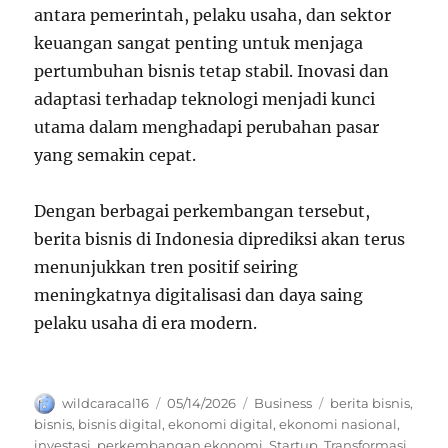
antara pemerintah, pelaku usaha, dan sektor
keuangan sangat penting untuk menjaga
pertumbuhan bisnis tetap stabil. Inovasi dan
adaptasi terhadap teknologi menjadi kunci
utama dalam menghadapi perubahan pasar
yang semakin cepat.
Dengan berbagai perkembangan tersebut,
berita bisnis di Indonesia diprediksi akan terus
menunjukkan tren positif seiring
meningkatnya digitalisasi dan daya saing
pelaku usaha di era modern.
Author
Posted
Categories
Tags
wildcaracal16
05/14/2026
Business
berita bisnis
,
on
bisnis
,
bisnis digital
,
ekonomi digital
,
ekonomi nasional
,
investasi
,
perkembangan ekonomi
,
Startup
,
Transformasi