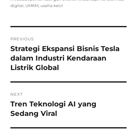
digital
,
UMKM
,
usaha kecil
Navigasi
PREVIOUS
pos
Strategi Ekspansi Bisnis Tesla
Previous
post:
dalam Industri Kendaraan
Listrik Global
NEXT
Tren Teknologi AI yang
Next
post:
Sedang Viral