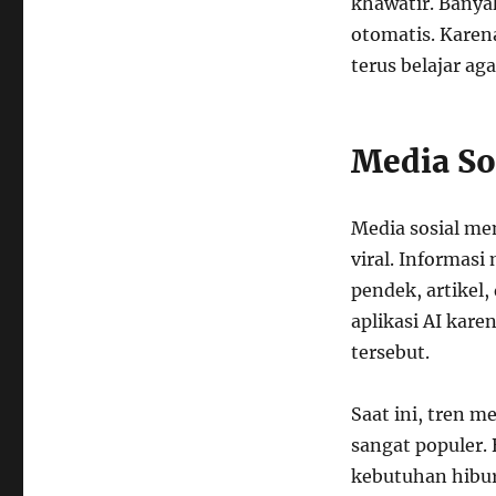
khawatir. Banya
otomatis. Kare
terus belajar a
Media So
Media sosial me
viral. Informas
pendek, artikel
aplikasi AI kar
tersebut.
Saat ini, tren m
sangat populer.
kebutuhan hibur