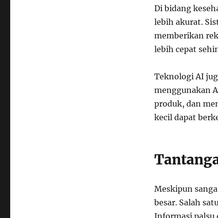
Di bidang keseh
lebih akurat. S
memberikan rek
lebih cepat seh
Teknologi AI ju
menggunakan AI
produk, dan meng
kecil dapat berk
Tantang
Meskipun sangat
besar. Salah sa
Informasi palsu