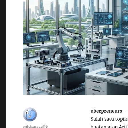
uberpreneurs
– 
Salah satu topik
Author
wildcaracal16
buatan atau Arti