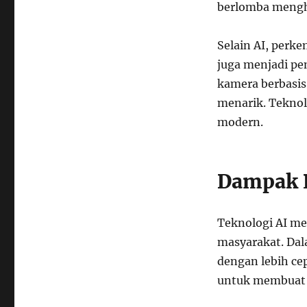
berlomba mengha
Selain AI, perk
juga menjadi p
kamera berbasis
menarik. Tekno
modern.
Dampak P
Teknologi AI m
masyarakat. Dal
dengan lebih ce
untuk membuat m