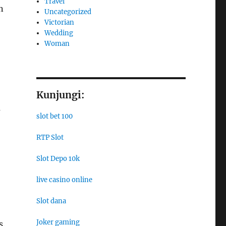
Travel
n
Uncategorized
Victorian
Wedding
Woman
Kunjungi:
a
slot bet 100
RTP Slot
Slot Depo 10k
live casino online
Slot dana
Joker gaming
s.