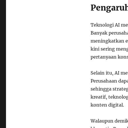
Pengaruh
Teknologi AI me
Banyak perusah
meningkatkan ef
kini sering me
pertanyaan kon
Selain itu, AI m
Perusahaan dapa
sehingga strate
kreatif, teknol
konten digital.
Walaupun demik