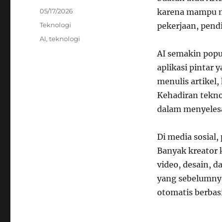
Posted
05/17/2026
karena mampu m
on
Categories
Teknologi
pekerjaan, pendi
Tags
AI
,
teknologi
AI semakin popu
aplikasi pintar
menulis artikel
Kehadiran tekn
dalam menyelesa
Di media sosial
Banyak kreator
video, desain, d
yang sebelumnya
otomatis berbasi