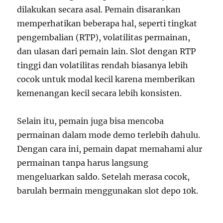
dilakukan secara asal. Pemain disarankan
memperhatikan beberapa hal, seperti tingkat
pengembalian (RTP), volatilitas permainan,
dan ulasan dari pemain lain. Slot dengan RTP
tinggi dan volatilitas rendah biasanya lebih
cocok untuk modal kecil karena memberikan
kemenangan kecil secara lebih konsisten.
Selain itu, pemain juga bisa mencoba
permainan dalam mode demo terlebih dahulu.
Dengan cara ini, pemain dapat memahami alur
permainan tanpa harus langsung
mengeluarkan saldo. Setelah merasa cocok,
barulah bermain menggunakan slot depo 10k.