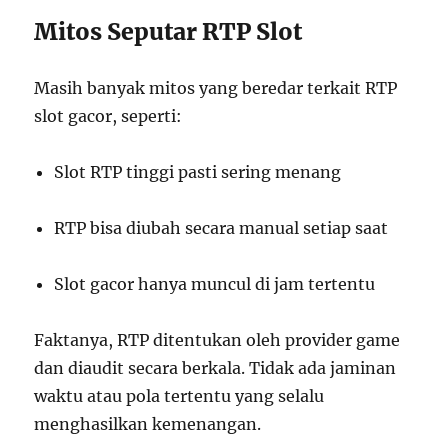
Mitos Seputar RTP Slot
Masih banyak mitos yang beredar terkait RTP
slot gacor, seperti:
Slot RTP tinggi pasti sering menang
RTP bisa diubah secara manual setiap saat
Slot gacor hanya muncul di jam tertentu
Faktanya, RTP ditentukan oleh provider game
dan diaudit secara berkala. Tidak ada jaminan
waktu atau pola tertentu yang selalu
menghasilkan kemenangan.