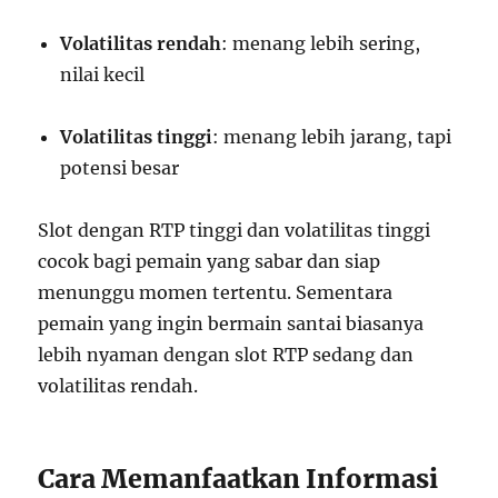
Volatilitas rendah
: menang lebih sering,
nilai kecil
Volatilitas tinggi
: menang lebih jarang, tapi
potensi besar
Slot dengan RTP tinggi dan volatilitas tinggi
cocok bagi pemain yang sabar dan siap
menunggu momen tertentu. Sementara
pemain yang ingin bermain santai biasanya
lebih nyaman dengan slot RTP sedang dan
volatilitas rendah.
Cara Memanfaatkan Informasi