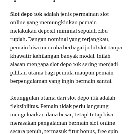
Slot depo 10k
adalah jenis permainan slot
online yang memungkinkan pemain
melakukan deposit minimal sepuluh ribu
rupiah. Dengan nominal yang terjangkau,
pemain bisa mencoba berbagai judul slot tanpa
khawatir kehilangan banyak modal. Inilah
alasan mengapa slot depo 10k sering menjadi
pilihan utama bagi pemula maupun pemain
berpengalaman yang ingin bermain santai.
Keunggulan utama dari slot depo 10k adalah
fleksibilitas. Pemain tidak perlu langsung
mengeluarkan dana besar, tetapi tetap bisa
merasakan pengalaman bermain slot online
secara penuh, termasuk fitur bonus, free spin,