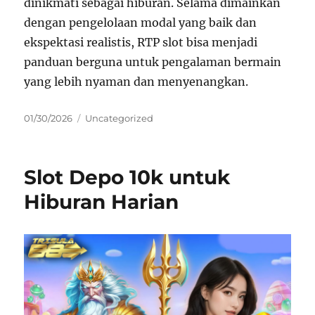
dinikmati sebagai hiburan. Selama dimainkan
dengan pengelolaan modal yang baik dan
ekspektasi realistis, RTP slot bisa menjadi
panduan berguna untuk pengalaman bermain
yang lebih nyaman dan menyenangkan.
Posted
Categories
01/30/2026
Uncategorized
on
Slot Depo 10k untuk
Hiburan Harian