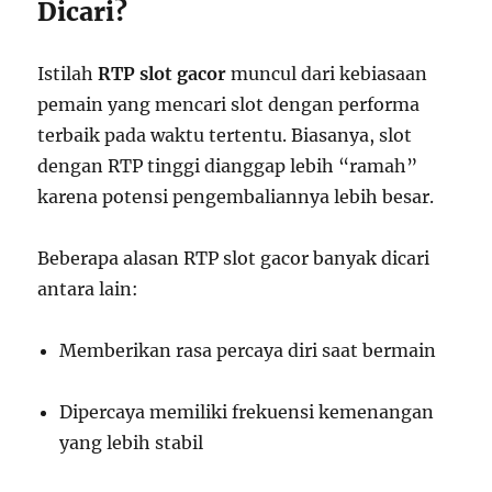
Dicari?
Istilah
RTP slot gacor
muncul dari kebiasaan
pemain yang mencari slot dengan performa
terbaik pada waktu tertentu. Biasanya, slot
dengan RTP tinggi dianggap lebih “ramah”
karena potensi pengembaliannya lebih besar.
Beberapa alasan RTP slot gacor banyak dicari
antara lain:
Memberikan rasa percaya diri saat bermain
Dipercaya memiliki frekuensi kemenangan
yang lebih stabil