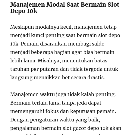
Manajemen Modal Saat Bermain Slot
Depo 10k
Meskipun modalnya kecil, manajemen tetap
menjadi kunci penting saat bermain slot depo
10k. Pemain disarankan membagi saldo
menjadi beberapa bagian agar bisa bermain
lebih lama. Misalnya, menentukan batas
taruhan per putaran dan tidak tergoda untuk
langsung menaikkan bet secara drastis.
Manajemen waktu juga tidak kalah penting.
Bermain terlalu lama tanpa jeda dapat
memengaruhi fokus dan keputusan pemain.
Dengan pengaturan waktu yang baik,
pengalaman bermain slot gacor depo 10k akan