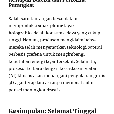
Perangkat
Salah satu tantangan besar dalam
memproduksi
smartphone layar
holografik
adalah konsumsi daya yang cukup
tinggi. Namun, produsen mengklaim bahwa
mereka telah menyematkan teknologi baterai
berbasis grafena untuk mengimbangi
kebutuhan energi layar tersebut. Selain itu,
prosesor terbaru dengan kecerdasan buatan
(AI) khusus akan menangani pengolahan grafis
3D agar tetap lancar tanpa membuat suhu
ponsel meningkat drastis.
Kesimpulan: Selamat Tinggal