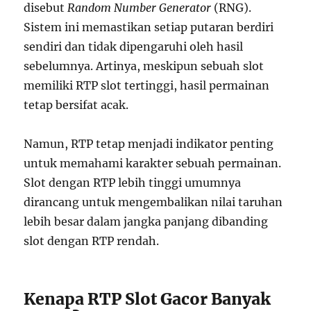
disebut
Random Number Generator
(RNG).
Sistem ini memastikan setiap putaran berdiri
sendiri dan tidak dipengaruhi oleh hasil
sebelumnya. Artinya, meskipun sebuah slot
memiliki RTP slot tertinggi, hasil permainan
tetap bersifat acak.
Namun, RTP tetap menjadi indikator penting
untuk memahami karakter sebuah permainan.
Slot dengan RTP lebih tinggi umumnya
dirancang untuk mengembalikan nilai taruhan
lebih besar dalam jangka panjang dibanding
slot dengan RTP rendah.
Kenapa RTP Slot Gacor Banyak