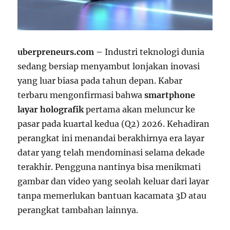
uberpreneurs.com –
Industri teknologi dunia
sedang bersiap menyambut lonjakan inovasi
yang luar biasa pada tahun depan. Kabar
terbaru mengonfirmasi bahwa
smartphone
layar holografik
pertama akan meluncur ke
pasar pada kuartal kedua (Q2) 2026. Kehadiran
perangkat ini menandai berakhirnya era layar
datar yang telah mendominasi selama dekade
terakhir. Pengguna nantinya bisa menikmati
gambar dan video yang seolah keluar dari layar
tanpa memerlukan bantuan kacamata 3D atau
perangkat tambahan lainnya.