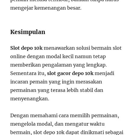
mengejar kemenangan besar.
Kesimpulan
Slot depo 10k
menawarkan solusi bermain slot
online dengan modal kecil namun tetap
memberikan pengalaman yang lengkap.
Sementara itu,
slot gacor depo 10k
menjadi
incaran pemain yang ingin merasakan
permainan yang terasa lebih stabil dan
menyenangkan.
Dengan memahami cara memilih permainan,
mengelola modal, dan mengatur waktu
bermain, slot depo 10k dapat dinikmati sebagai