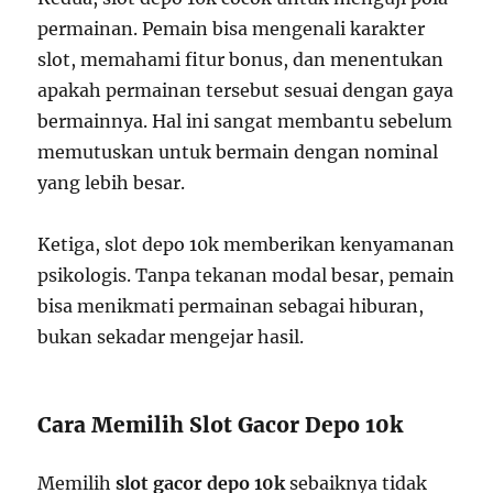
permainan. Pemain bisa mengenali karakter
slot, memahami fitur bonus, dan menentukan
apakah permainan tersebut sesuai dengan gaya
bermainnya. Hal ini sangat membantu sebelum
memutuskan untuk bermain dengan nominal
yang lebih besar.
Ketiga, slot depo 10k memberikan kenyamanan
psikologis. Tanpa tekanan modal besar, pemain
bisa menikmati permainan sebagai hiburan,
bukan sekadar mengejar hasil.
Cara Memilih Slot Gacor Depo 10k
Memilih
slot gacor depo 10k
sebaiknya tidak