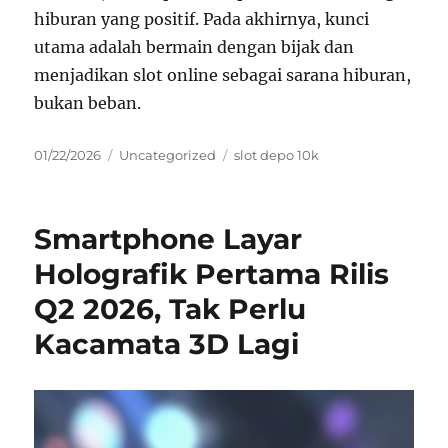
hiburan yang positif. Pada akhirnya, kunci
utama adalah bermain dengan bijak dan
menjadikan slot online sebagai sarana hiburan,
bukan beban.
Posted
Categories
Tags
01/22/2026
Uncategorized
slot depo 10k
on
Smartphone Layar
Holografik Pertama Rilis
Q2 2026, Tak Perlu
Kacamata 3D Lagi