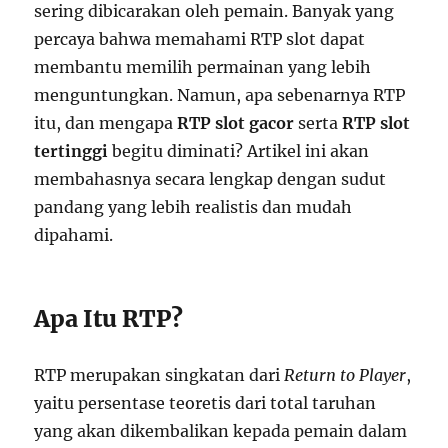
sering dibicarakan oleh pemain. Banyak yang
percaya bahwa memahami RTP slot dapat
membantu memilih permainan yang lebih
menguntungkan. Namun, apa sebenarnya RTP
itu, dan mengapa
RTP slot gacor
serta
RTP slot
tertinggi
begitu diminati? Artikel ini akan
membahasnya secara lengkap dengan sudut
pandang yang lebih realistis dan mudah
dipahami.
Apa Itu RTP?
RTP merupakan singkatan dari
Return to Player
,
yaitu persentase teoretis dari total taruhan
yang akan dikembalikan kepada pemain dalam