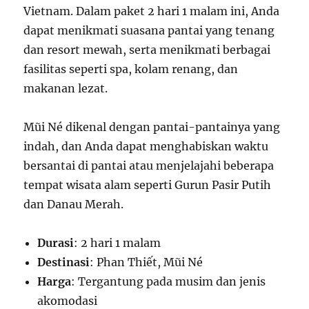
Vietnam. Dalam paket 2 hari 1 malam ini, Anda
dapat menikmati suasana pantai yang tenang
dan resort mewah, serta menikmati berbagai
fasilitas seperti spa, kolam renang, dan
makanan lezat.
Mũi Né dikenal dengan pantai-pantainya yang
indah, dan Anda dapat menghabiskan waktu
bersantai di pantai atau menjelajahi beberapa
tempat wisata alam seperti Gurun Pasir Putih
dan Danau Merah.
Durasi
: 2 hari 1 malam
Destinasi
: Phan Thiết, Mũi Né
Harga
: Tergantung pada musim dan jenis
akomodasi