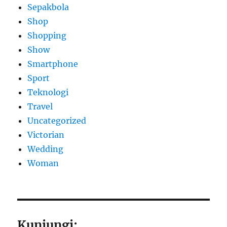
Sepakbola
Shop
Shopping
Show
Smartphone
Sport
Teknologi
Travel
Uncategorized
Victorian
Wedding
Woman
Kunjungi: