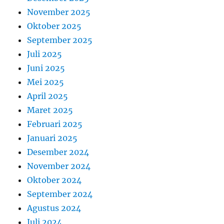
November 2025
Oktober 2025
September 2025
Juli 2025
Juni 2025
Mei 2025
April 2025
Maret 2025
Februari 2025
Januari 2025
Desember 2024
November 2024
Oktober 2024
September 2024
Agustus 2024
Juli 2024