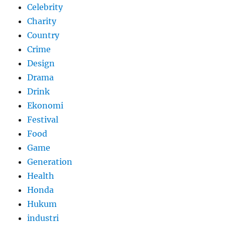
Celebrity
Charity
Country
Crime
Design
Drama
Drink
Ekonomi
Festival
Food
Game
Generation
Health
Honda
Hukum
industri