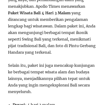
menakjubkan. Apollo Times menawarkan
Paket Wisata Bali 4 Hari 3 Malam
yang
dirancang untuk memberikan pengalaman
lengkap bagi wisatawan. Dalam paket ini, Anda
akan mengunjungi berbagai tempat ikonik
seperti Swing Bali yang terkenal, menikmati
pijat tradisional Bali, dan foto di Pintu Gerbang
Handara yang terkenal.
Selain itu, paket ini juga mencakup kunjungan
ke berbagai tempat wisata alam dan budaya
lainnya, menjadikannya pilihan tepat untuk
Anda yang ingin mengeksplorasi Bali secara
menyeluruh.
Durasi
: 4 hari 3 malam