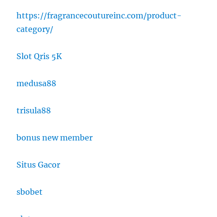
https://fragrancecoutureinc.com/product-
category/
Slot Qris 5K
medusa88
trisula88
bonus new member
Situs Gacor
sbobet