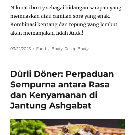
Nikmati boxty sebagai hidangan sarapan yang
memuaskan atau camilan sore yang enak.
Kombinasi kentang dan tepung yang lembut
akan memanjakan lidah Anda!
Posted
Categories
Tags
03/22/2025
Food
Boxty
,
Resep Boxty
on
Dürli Döner: Perpaduan
Sempurna antara Rasa
dan Kenyamanan di
Jantung Ashgabat