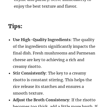
enjoy the best texture and flavor.
Tips:
Use High-Quality Ingredients
: The quality
of the ingredients significantly impacts the
final dish. Fresh mushrooms and Parmesan
cheese are key to achieving a rich and
creamy risotto.
Stir Consistently
: The key to a creamy
risotto is constant stirring. This helps the
rice release its starches and ensures a
smooth texture.
Adjust the Broth Consistency
: If the risotto
becomes too thick, add a little more broth. If