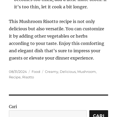
it’s too thin, let it cook a bit longer.
This Mushroom Risotto recipe is not only
delicious but also versatile. You can customize
it by adding other vegetables or herbs
according to your taste. Enjoy this comforting
and elegant dish that’s sure to impress your
guests or elevate your dinner experience.
Posted
Categories
Tags
08/31/2024
Food
Creamy
,
Delicious
,
Mushroom
,
on
Recipe
,
Risotto
Cari
CARI