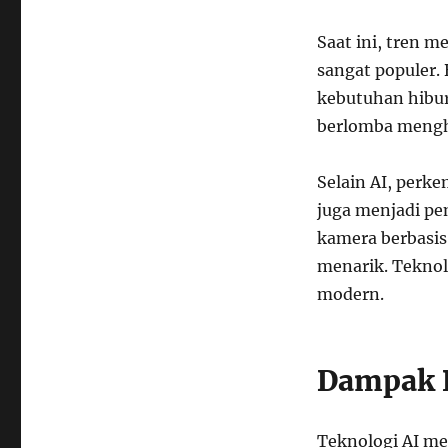
Saat ini, tren m
sangat populer.
kebutuhan hibur
berlomba mengha
Selain AI, perk
juga menjadi p
kamera berbasis
menarik. Tekno
modern.
Dampak P
Teknologi AI m