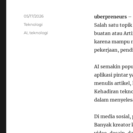
Posted
05/17/2026
uberpreneurs
– 
on
Categories
Teknologi
Salah satu topik
Tags
AI
,
teknologi
buatan atau Arti
karena mampu m
pekerjaan, pendi
AI semakin popu
aplikasi pintar
menulis artikel
Kehadiran tekn
dalam menyelesa
Di media sosial
Banyak kreator