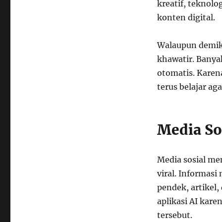
kreatif, teknol
konten digital.
Walaupun demik
khawatir. Banya
otomatis. Kare
terus belajar a
Media So
Media sosial me
viral. Informas
pendek, artikel
aplikasi AI kar
tersebut.