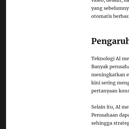
video, desain, d
yang sebelumnya
otomatis berbasi
Pengaruh
Teknologi AI me
Banyak perusah
meningkatkan ef
kini sering me
pertanyaan kon
Selain itu, AI m
Perusahaan dapa
sehingga strate