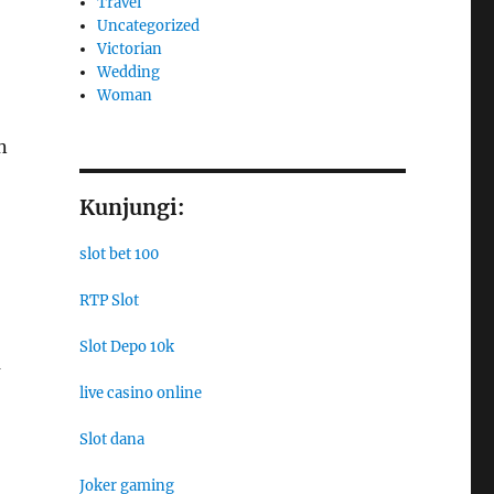
Travel
Uncategorized
Victorian
Wedding
Woman
n
Kunjungi:
slot bet 100
RTP Slot
Slot Depo 10k
a
live casino online
Slot dana
Joker gaming