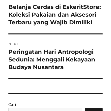
pos
Belanja Cerdas di EskeritStore:
Previous
post:
Koleksi Pakaian dan Aksesori
Terbaru yang Wajib Dimiliki
NEXT
Peringatan Hari Antropologi
Next
post:
Sedunia: Menggali Kekayaan
Budaya Nusantara
Cari