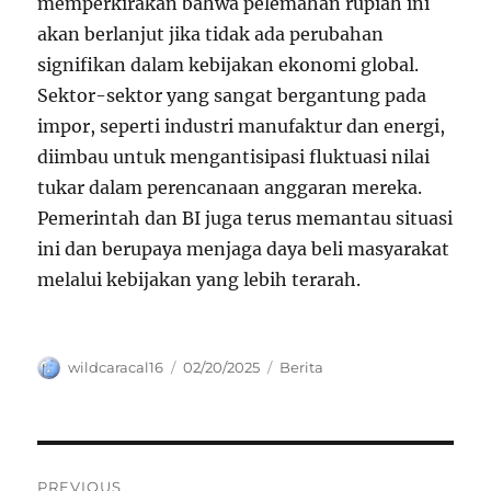
memperkirakan bahwa pelemahan rupiah ini
akan berlanjut jika tidak ada perubahan
signifikan dalam kebijakan ekonomi global.
Sektor-sektor yang sangat bergantung pada
impor, seperti industri manufaktur dan energi,
diimbau untuk mengantisipasi fluktuasi nilai
tukar dalam perencanaan anggaran mereka.
Pemerintah dan BI juga terus memantau situasi
ini dan berupaya menjaga daya beli masyarakat
melalui kebijakan yang lebih terarah.
Author
Posted
Categories
wildcaracal16
02/20/2025
Berita
on
Navigasi
PREVIOUS