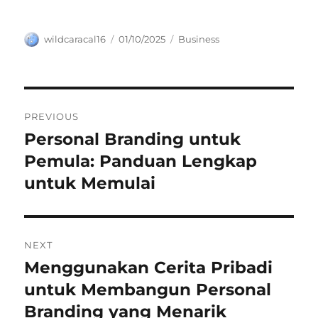
Author
Posted
Categories
wildcaracal16
01/10/2025
Business
on
Navigasi
PREVIOUS
pos
Personal Branding untuk
Previous
post:
Pemula: Panduan Lengkap
untuk Memulai
NEXT
Menggunakan Cerita Pribadi
Next
post:
untuk Membangun Personal
Branding yang Menarik