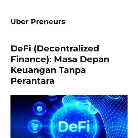
Uber Preneurs
DeFi (Decentralized
Finance): Masa Depan
Keuangan Tanpa
Perantara