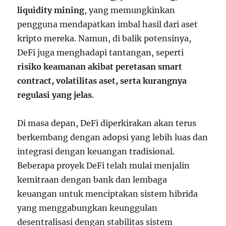
liquidity mining
, yang memungkinkan
pengguna mendapatkan imbal hasil dari aset
kripto mereka. Namun, di balik potensinya,
DeFi juga menghadapi tantangan, seperti
risiko keamanan akibat peretasan smart
contract, volatilitas aset, serta kurangnya
regulasi yang jelas
.
Di masa depan, DeFi diperkirakan akan terus
berkembang dengan adopsi yang lebih luas dan
integrasi dengan keuangan tradisional.
Beberapa proyek DeFi telah mulai menjalin
kemitraan dengan bank dan lembaga
keuangan untuk menciptakan sistem hibrida
yang menggabungkan keunggulan
desentralisasi dengan stabilitas sistem