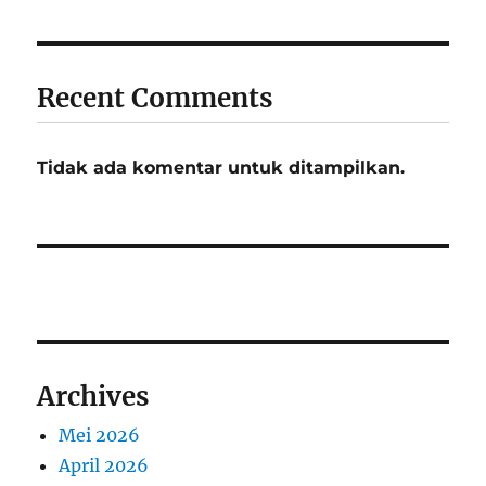
Recent Comments
Tidak ada komentar untuk ditampilkan.
Archives
Mei 2026
April 2026