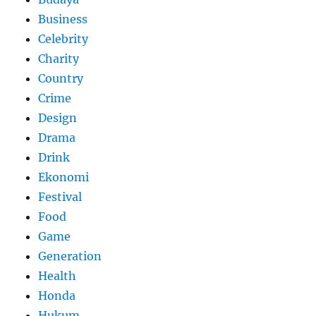
Business
Celebrity
Charity
Country
Crime
Design
Drama
Drink
Ekonomi
Festival
Food
Game
Generation
Health
Honda
Hukum