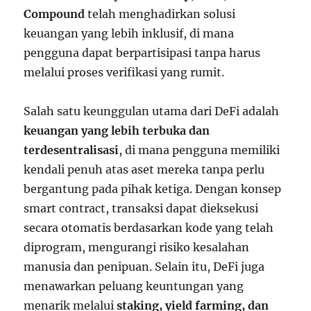
Compound
telah menghadirkan solusi
keuangan yang lebih inklusif, di mana
pengguna dapat berpartisipasi tanpa harus
melalui proses verifikasi yang rumit.
Salah satu keunggulan utama dari DeFi adalah
keuangan yang lebih terbuka dan
terdesentralisasi
, di mana pengguna memiliki
kendali penuh atas aset mereka tanpa perlu
bergantung pada pihak ketiga. Dengan konsep
smart contract, transaksi dapat dieksekusi
secara otomatis berdasarkan kode yang telah
diprogram, mengurangi risiko kesalahan
manusia dan penipuan. Selain itu, DeFi juga
menawarkan peluang keuntungan yang
menarik melalui
staking, yield farming, dan