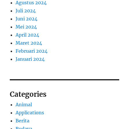
Agustus 2024
Juli 2024
Juni 2024
Mei 2024
April 2024
Maret 2024
Februari 2024
Januari 2024
Categories
Animal
Applications
Berita
Budaya