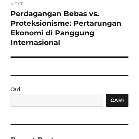
NEXT
Perdagangan Bebas vs.
Next
post:
Proteksionisme: Pertarungan
Ekonomi di Panggung
Internasional
Cari
CARI