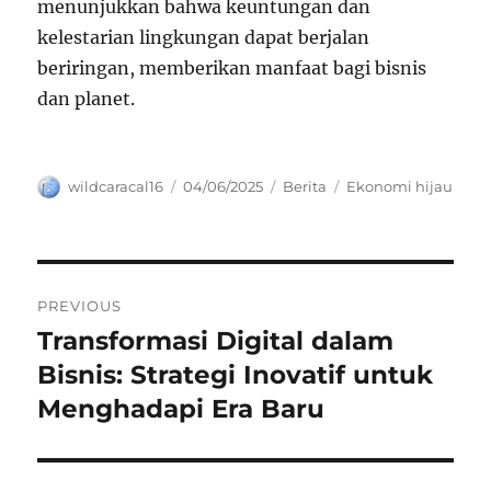
menunjukkan bahwa keuntungan dan
kelestarian lingkungan dapat berjalan
beriringan, memberikan manfaat bagi bisnis
dan planet.
Author
Posted
Categories
Tags
wildcaracal16
04/06/2025
Berita
Ekonomi hijau
on
Navigasi
PREVIOUS
pos
Transformasi Digital dalam
Previous
post:
Bisnis: Strategi Inovatif untuk
Menghadapi Era Baru