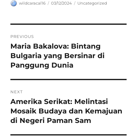
Author
Posted
Categories
wildcaracal16
03/12/2024
Uncategorized
on
Navigasi
PREVIOUS
pos
Maria Bakalova: Bintang
Previous
post:
Bulgaria yang Bersinar di
Panggung Dunia
NEXT
Amerika Serikat: Melintasi
Next
post:
Mosaik Budaya dan Kemajuan
di Negeri Paman Sam