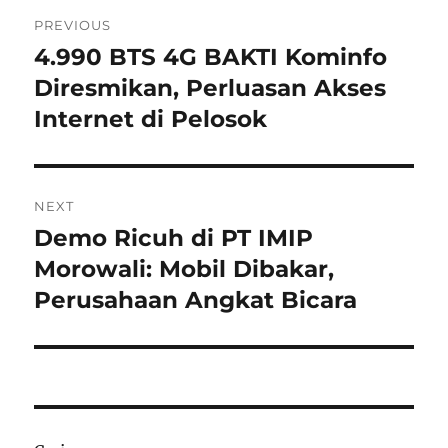
Navigasi
PREVIOUS
pos
4.990 BTS 4G BAKTI Kominfo
Previous
post:
Diresmikan, Perluasan Akses
Internet di Pelosok
NEXT
Demo Ricuh di PT IMIP
Next
post:
Morowali: Mobil Dibakar,
Perusahaan Angkat Bicara