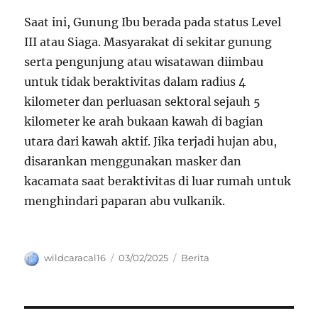
Saat ini, Gunung Ibu berada pada status Level
III atau Siaga. Masyarakat di sekitar gunung
serta pengunjung atau wisatawan diimbau
untuk tidak beraktivitas dalam radius 4
kilometer dan perluasan sektoral sejauh 5
kilometer ke arah bukaan kawah di bagian
utara dari kawah aktif. Jika terjadi hujan abu,
disarankan menggunakan masker dan
kacamata saat beraktivitas di luar rumah untuk
menghindari paparan abu vulkanik.
Author
Posted
Categories
wildcaracal16
03/02/2025
Berita
on