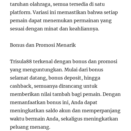
taruhan olahraga, semua tersedia di satu
platform. Variasi ini memastikan bahwa setiap
pemain dapat menemukan permainan yang
sesuai dengan minat dan keahliannya.
Bonus dan Promosi Menarik
Trisula88 terkenal dengan bonus dan promosi
yang menguntungkan. Mulai dari bonus
selamat datang, bonus deposit, hingga
cashback, semuanya dirancang untuk
memberikan nilai tambah bagi pemain. Dengan
memanfaatkan bonus ini, Anda dapat
meningkatkan saldo akun dan memperpanjang
waktu bermain Anda, sekaligus meningkatkan
peluang menang.