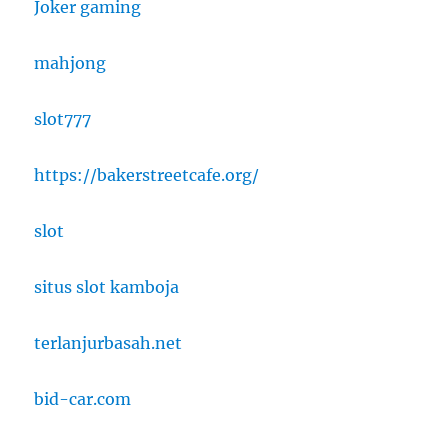
Joker gaming
mahjong
slot777
https://bakerstreetcafe.org/
slot
situs slot kamboja
terlanjurbasah.net
bid-car.com