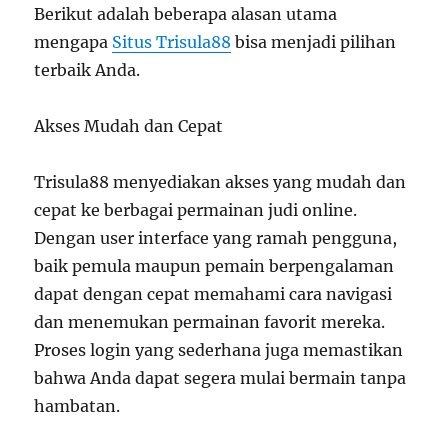
Berikut adalah beberapa alasan utama
mengapa
Situs Trisula88
bisa menjadi pilihan
terbaik Anda.
Akses Mudah dan Cepat
Trisula88 menyediakan akses yang mudah dan
cepat ke berbagai permainan judi online.
Dengan user interface yang ramah pengguna,
baik pemula maupun pemain berpengalaman
dapat dengan cepat memahami cara navigasi
dan menemukan permainan favorit mereka.
Proses login yang sederhana juga memastikan
bahwa Anda dapat segera mulai bermain tanpa
hambatan.