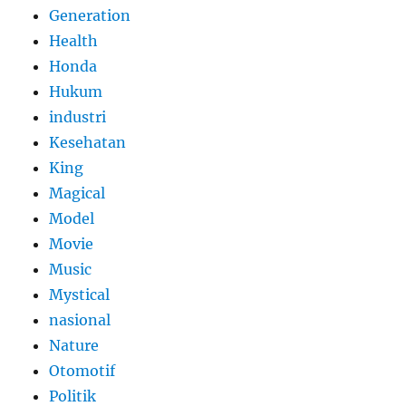
Generation
Health
Honda
Hukum
industri
Kesehatan
King
Magical
Model
Movie
Music
Mystical
nasional
Nature
Otomotif
Politik