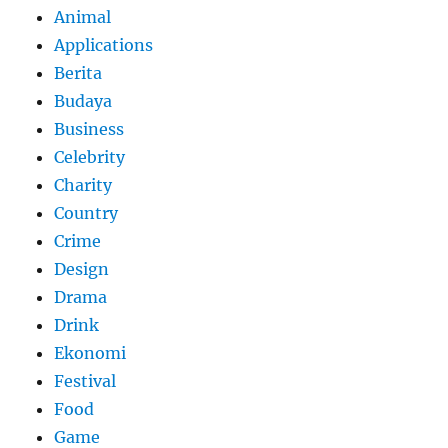
Animal
Applications
Berita
Budaya
Business
Celebrity
Charity
Country
Crime
Design
Drama
Drink
Ekonomi
Festival
Food
Game