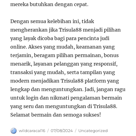
mereka butuhkan dengan cepat.
Dengan semua kelebihan ini, tidak
mengherankan jika Trisula88 menjadi pilihan
yang layak dicoba bagi para pencinta judi
online. Akses yang mudah, keamanan yang
terjamin, beragam pilihan permainan, bonus
menarik, layanan pelanggan yang responsif,
transaksi yang mudah, serta tampilan yang
modern menjadikan Trisula88 platform yang
lengkap dan menguntungkan. Jadi, jangan ragu
untuk login dan nikmati pengalaman bermain
yang seru dan menguntungkan di Trisula88.
Selamat bermain dan semoga sukses!
Author
Posted
Categories
wildcaracal16
07/08/2024
Uncategorized