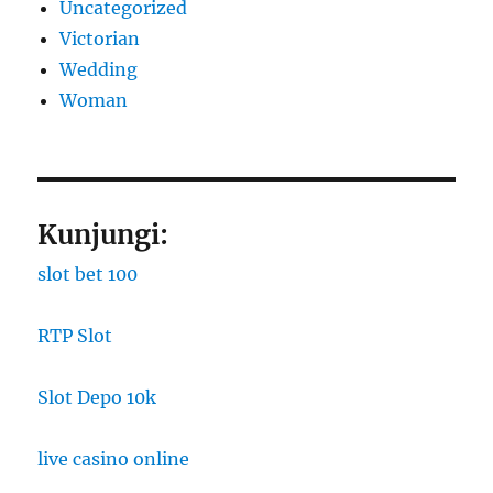
Uncategorized
Victorian
Wedding
Woman
Kunjungi:
slot bet 100
RTP Slot
Slot Depo 10k
live casino online