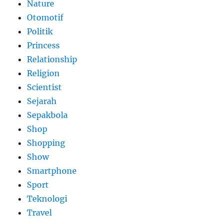
Nature
Otomotif
Politik
Princess
Relationship
Religion
Scientist
Sejarah
Sepakbola
Shop
Shopping
Show
Smartphone
Sport
Teknologi
Travel