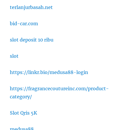
terlanjurbasah.net
bid-car.com
slot deposit 10 ribu
slot
https://linkr.bio/medusa88-login
https://fragrancecoutureinc.com/product-
category/
Slot Qris 5K
medusa88