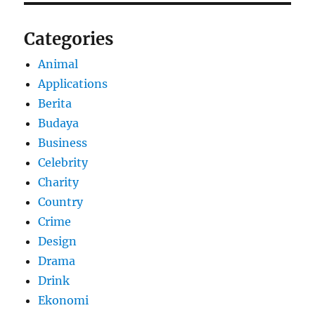
Categories
Animal
Applications
Berita
Budaya
Business
Celebrity
Charity
Country
Crime
Design
Drama
Drink
Ekonomi