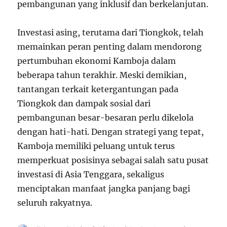
pembangunan yang inklusif dan berkelanjutan.
Investasi asing, terutama dari Tiongkok, telah
memainkan peran penting dalam mendorong
pertumbuhan ekonomi Kamboja dalam
beberapa tahun terakhir. Meski demikian,
tantangan terkait ketergantungan pada
Tiongkok dan dampak sosial dari
pembangunan besar-besaran perlu dikelola
dengan hati-hati. Dengan strategi yang tepat,
Kamboja memiliki peluang untuk terus
memperkuat posisinya sebagai salah satu pusat
investasi di Asia Tenggara, sekaligus
menciptakan manfaat jangka panjang bagi
seluruh rakyatnya.