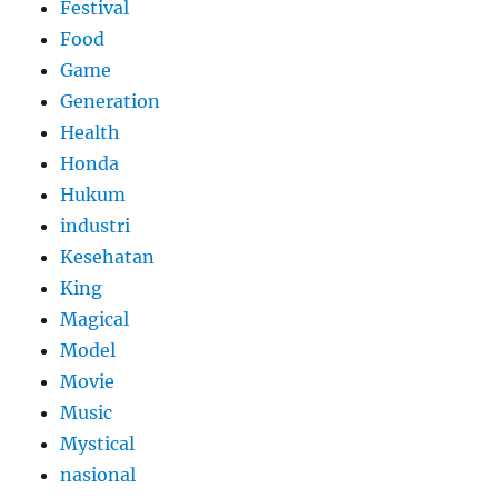
Festival
Food
Game
Generation
Health
Honda
Hukum
industri
Kesehatan
King
Magical
Model
Movie
Music
Mystical
nasional