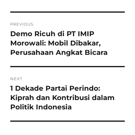
Navigasi
PREVIOUS
pos
Demo Ricuh di PT IMIP
Previous
post:
Morowali: Mobil Dibakar,
Perusahaan Angkat Bicara
NEXT
1 Dekade Partai Perindo:
Next
post:
Kiprah dan Kontribusi dalam
Politik Indonesia