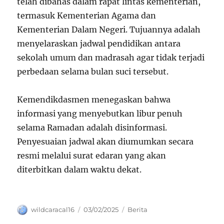
telah dibahas dalam rapat lintas kementerian,
termasuk Kementerian Agama dan
Kementerian Dalam Negeri. Tujuannya adalah
menyelaraskan jadwal pendidikan antara
sekolah umum dan madrasah agar tidak terjadi
perbedaan selama bulan suci tersebut.
Kemendikdasmen menegaskan bahwa
informasi yang menyebutkan libur penuh
selama Ramadan adalah disinformasi.
Penyesuaian jadwal akan diumumkan secara
resmi melalui surat edaran yang akan
diterbitkan dalam waktu dekat.
Author
Posted
Categories
wildcaracal16
03/02/2025
Berita
on