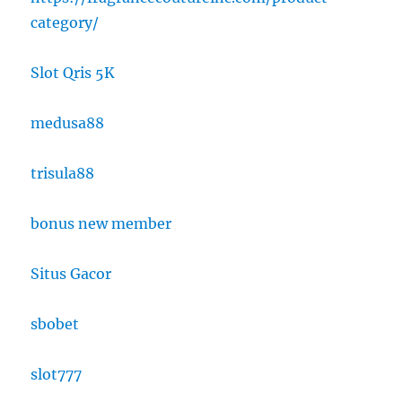
category/
Slot Qris 5K
medusa88
trisula88
bonus new member
Situs Gacor
sbobet
slot777