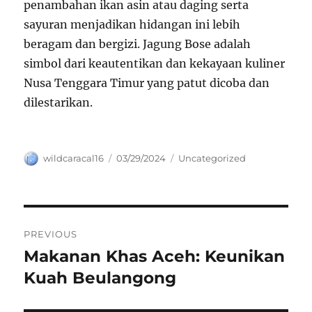
penambahan ikan asin atau daging serta
sayuran menjadikan hidangan ini lebih
beragam dan bergizi. Jagung Bose adalah
simbol dari keautentikan dan kekayaan kuliner
Nusa Tenggara Timur yang patut dicoba dan
dilestarikan.
Author
Posted
Categories
wildcaracal16
03/29/2024
Uncategorized
on
Navigasi
PREVIOUS
pos
Makanan Khas Aceh: Keunikan
Previous
post:
Kuah Beulangong