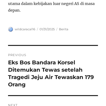
utama dalam kebijakan luar negeri AS di masa
depan.
Author
Posted
Categories
wildcaracal16
01/31/2025
Berita
on
Navigasi
PREVIOUS
pos
Eks Bos Bandara Korsel
Previous
post:
Ditemukan Tewas setelah
Tragedi Jeju Air Tewaskan 179
Orang
NEXT