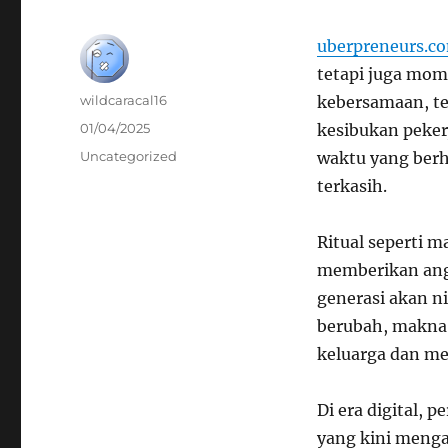
uberpreneurs.c
tetapi juga mo
Author
wildcaracal16
kebersamaan, te
Posted
01/04/2025
kesibukan peker
on
Categories
Uncategorized
waktu yang ber
terkasih.
Ritual seperti
memberikan ang
generasi akan ni
berubah, makna 
keluarga dan m
Di era digital, 
yang kini menga