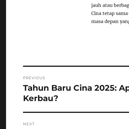
jauh atau berba
Cina tetap sam
masa depan yang
Navigasi
PREVIOUS
pos
Tahun Baru Cina 2025: A
Previous
post:
Kerbau?
NEXT