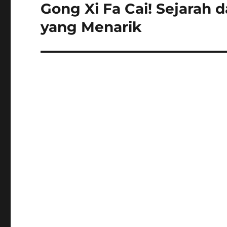
Gong Xi Fa Cai! Sejarah 
Next
post:
yang Menarik