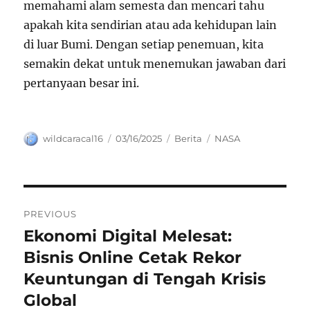
memahami alam semesta dan mencari tahu
apakah kita sendirian atau ada kehidupan lain
di luar Bumi. Dengan setiap penemuan, kita
semakin dekat untuk menemukan jawaban dari
pertanyaan besar ini.
Author
Posted
Categories
Tags
wildcaracal16
03/16/2025
Berita
NASA
on
Navigasi
PREVIOUS
pos
Ekonomi Digital Melesat:
Previous
post:
Bisnis Online Cetak Rekor
Keuntungan di Tengah Krisis
Global