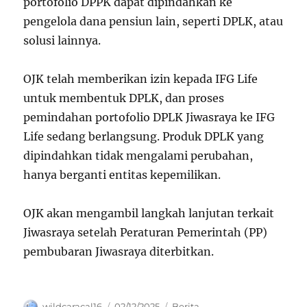
portofolio DPPK dapat dipindahkan ke
pengelola dana pensiun lain, seperti DPLK, atau
solusi lainnya.
OJK telah memberikan izin kepada IFG Life
untuk membentuk DPLK, dan proses
pemindahan portofolio DPLK Jiwasraya ke IFG
Life sedang berlangsung. Produk DPLK yang
dipindahkan tidak mengalami perubahan,
hanya berganti entitas kepemilikan.
OJK akan mengambil langkah lanjutan terkait
Jiwasraya setelah Peraturan Pemerintah (PP)
pembubaran Jiwasraya diterbitkan.
Author
Posted
Categories
wildcaracal16
02/12/2025
Berita