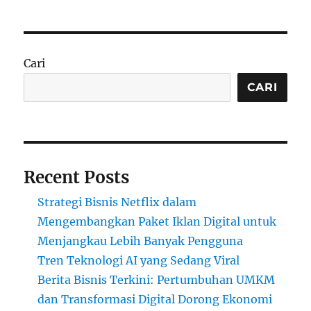
Cari
CARI
Recent Posts
Strategi Bisnis Netflix dalam
Mengembangkan Paket Iklan Digital untuk
Menjangkau Lebih Banyak Pengguna
Tren Teknologi AI yang Sedang Viral
Berita Bisnis Terkini: Pertumbuhan UMKM
dan Transformasi Digital Dorong Ekonomi