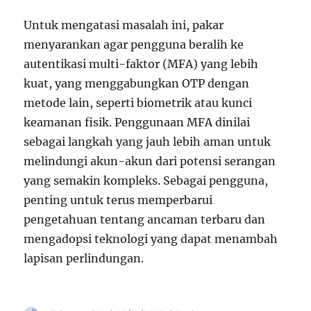
Untuk mengatasi masalah ini, pakar
menyarankan agar pengguna beralih ke
autentikasi multi-faktor (MFA) yang lebih
kuat, yang menggabungkan OTP dengan
metode lain, seperti biometrik atau kunci
keamanan fisik. Penggunaan MFA dinilai
sebagai langkah yang jauh lebih aman untuk
melindungi akun-akun dari potensi serangan
yang semakin kompleks. Sebagai pengguna,
penting untuk terus memperbarui
pengetahuan tentang ancaman terbaru dan
mengadopsi teknologi yang dapat menambah
lapisan perlindungan.