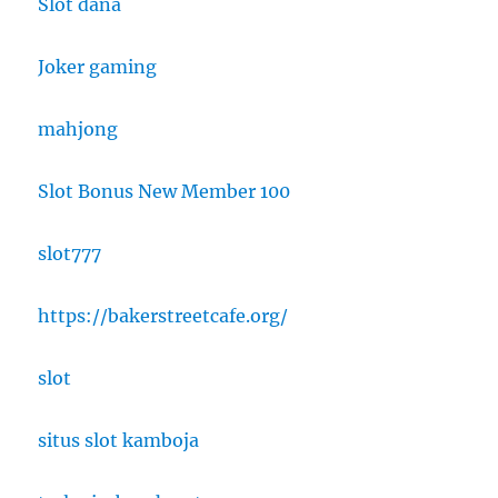
Slot dana
Joker gaming
mahjong
Slot Bonus New Member 100
slot777
https://bakerstreetcafe.org/
slot
situs slot kamboja