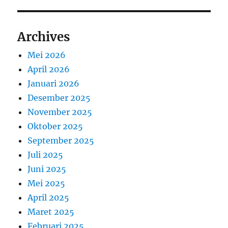
Archives
Mei 2026
April 2026
Januari 2026
Desember 2025
November 2025
Oktober 2025
September 2025
Juli 2025
Juni 2025
Mei 2025
April 2025
Maret 2025
Februari 2025