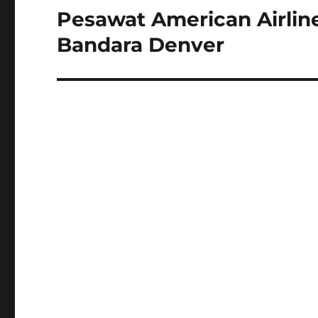
Pesawat American Airlin
Next
post:
Bandara Denver