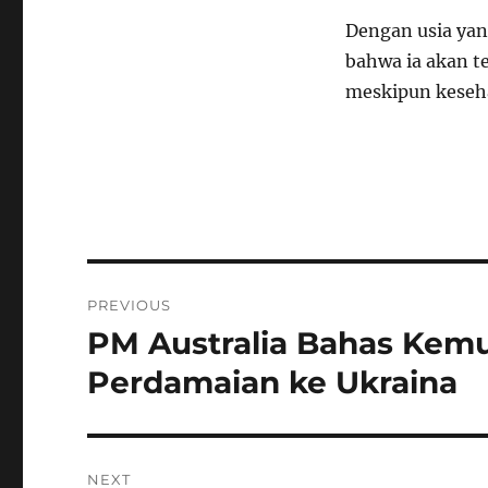
Dengan usia ya
bahwa ia akan t
meskipun keseha
Navigasi
PREVIOUS
pos
PM Australia Bahas Kem
Previous
post:
Perdamaian ke Ukraina
NEXT