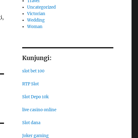
Travel
Uncategorized
Victorian
i,
Wedding
Woman
Kunjungi:
slot bet 100
RTP Slot
Slot Depo 10k
live casino online
Slot dana
Joker gaming