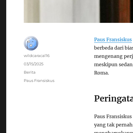
Paus Fransiskus
berbeda dari bia
Author
wildcaracal16
mengenang perja
Posted
03/15/2025
meskipun sedang
on
Categories
Berita
Roma.
Tags
Paus Fransiskus
Peringat
Paus Fransiskus
yang tak perna
mengharuskanny