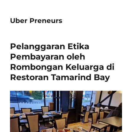
Uber Preneurs
Pelanggaran Etika
Pembayaran oleh
Rombongan Keluarga di
Restoran Tamarind Bay