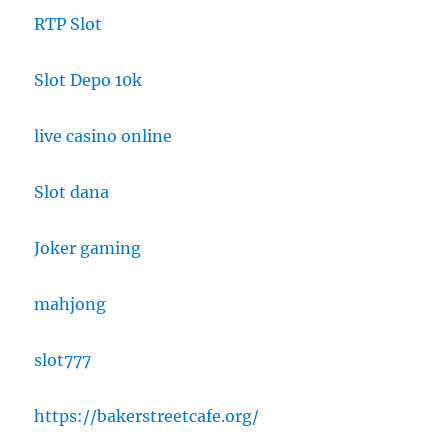
RTP Slot
Slot Depo 10k
live casino online
Slot dana
Joker gaming
mahjong
slot777
https://bakerstreetcafe.org/