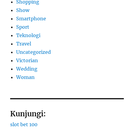
Shopping
Show
Smartphone
Sport
Teknologi
Travel
Uncategorized
Victorian
Wedding
Woman
Kunjungi:
slot bet 100