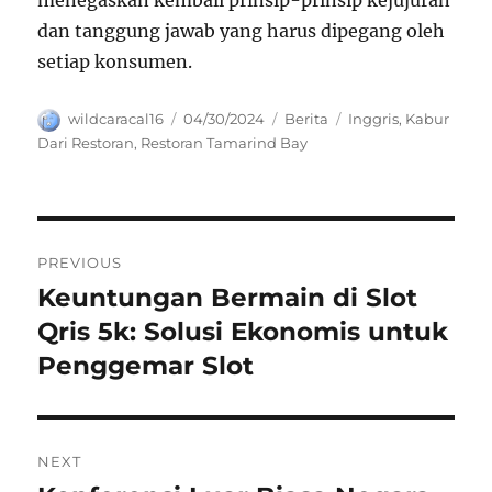
menegaskan kembali prinsip-prinsip kejujuran
dan tanggung jawab yang harus dipegang oleh
setiap konsumen.
Author
Posted
Categories
Tags
wildcaracal16
04/30/2024
Berita
Inggris
,
Kabur
on
Dari Restoran
,
Restoran Tamarind Bay
Navigasi
PREVIOUS
pos
Keuntungan Bermain di Slot
Previous
post:
Qris 5k: Solusi Ekonomis untuk
Penggemar Slot
NEXT