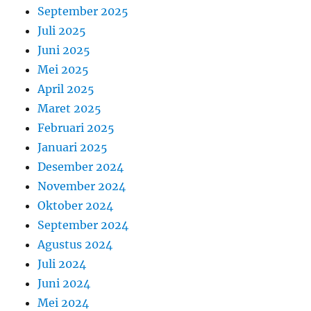
September 2025
Juli 2025
Juni 2025
Mei 2025
April 2025
Maret 2025
Februari 2025
Januari 2025
Desember 2024
November 2024
Oktober 2024
September 2024
Agustus 2024
Juli 2024
Juni 2024
Mei 2024