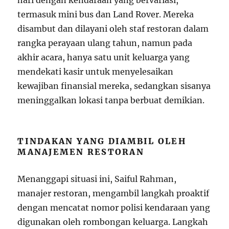
hari dengan kendaraan yang bervariasi,
termasuk mini bus dan Land Rover. Mereka
disambut dan dilayani oleh staf restoran dalam
rangka perayaan ulang tahun, namun pada
akhir acara, hanya satu unit keluarga yang
mendekati kasir untuk menyelesaikan
kewajiban finansial mereka, sedangkan sisanya
meninggalkan lokasi tanpa berbuat demikian.
TINDAKAN YANG DIAMBIL OLEH
MANAJEMEN RESTORAN
Menanggapi situasi ini, Saiful Rahman,
manajer restoran, mengambil langkah proaktif
dengan mencatat nomor polisi kendaraan yang
digunakan oleh rombongan keluarga. Langkah