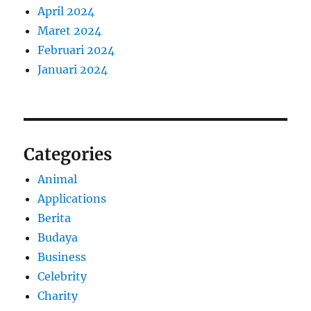
April 2024
Maret 2024
Februari 2024
Januari 2024
Categories
Animal
Applications
Berita
Budaya
Business
Celebrity
Charity