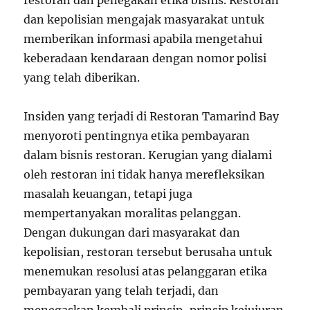
restoran dan penegakan etika bisnis. Restoran
dan kepolisian mengajak masyarakat untuk
memberikan informasi apabila mengetahui
keberadaan kendaraan dengan nomor polisi
yang telah diberikan.
Insiden yang terjadi di Restoran Tamarind Bay
menyoroti pentingnya etika pembayaran
dalam bisnis restoran. Kerugian yang dialami
oleh restoran ini tidak hanya merefleksikan
masalah keuangan, tetapi juga
mempertanyakan moralitas pelanggan.
Dengan dukungan dari masyarakat dan
kepolisian, restoran tersebut berusaha untuk
menemukan resolusi atas pelanggaran etika
pembayaran yang telah terjadi, dan