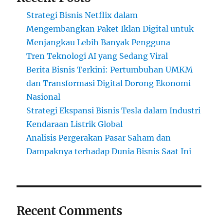
Strategi Bisnis Netflix dalam
Mengembangkan Paket Iklan Digital untuk
Menjangkau Lebih Banyak Pengguna
Tren Teknologi AI yang Sedang Viral
Berita Bisnis Terkini: Pertumbuhan UMKM
dan Transformasi Digital Dorong Ekonomi
Nasional
Strategi Ekspansi Bisnis Tesla dalam Industri
Kendaraan Listrik Global
Analisis Pergerakan Pasar Saham dan
Dampaknya terhadap Dunia Bisnis Saat Ini
Recent Comments