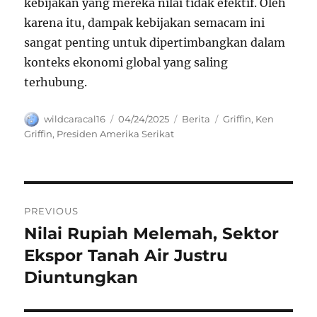
kebijakan yang mereka nilai tidak efektif. Oleh
karena itu, dampak kebijakan semacam ini
sangat penting untuk dipertimbangkan dalam
konteks ekonomi global yang saling
terhubung.
Author
Posted
Categories
Tags
wildcaracal16
04/24/2025
Berita
Griffin
,
Ken
on
Griffin
,
Presiden Amerika Serikat
Navigasi
PREVIOUS
pos
Nilai Rupiah Melemah, Sektor
Previous
post:
Ekspor Tanah Air Justru
Diuntungkan