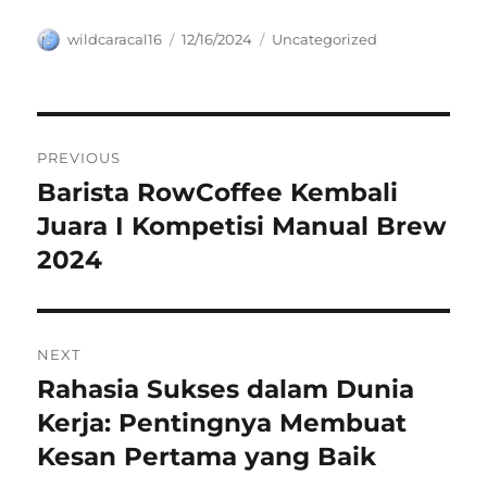
Author
Posted
Categories
wildcaracal16
12/16/2024
Uncategorized
on
Navigasi
PREVIOUS
pos
Barista RowCoffee Kembali
Previous
post:
Juara I Kompetisi Manual Brew
2024​
NEXT
Rahasia Sukses dalam Dunia
Next
post:
Kerja: Pentingnya Membuat
Kesan Pertama yang Baik