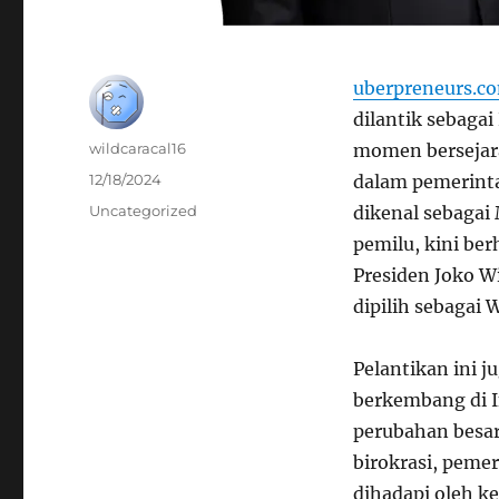
uberpreneurs.c
dilantik sebagai
Author
wildcaracal16
momen bersejara
Posted
12/18/2024
dalam pemerint
on
Categories
Uncategorized
dikenal sebagai
pemilu, kini ber
Presiden Joko W
dipilih sebagai 
Pelantikan ini 
berkembang di I
perubahan besar
birokrasi, pemer
dihadapi oleh k