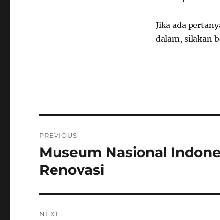
Jika ada pertany
dalam, silakan b
Navigasi
PREVIOUS
pos
Museum Nasional Indones
Previous
post:
Renovasi
NEXT