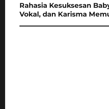
Rahasia Kesuksesan Baby
Next
post:
Vokal, dan Karisma Mem