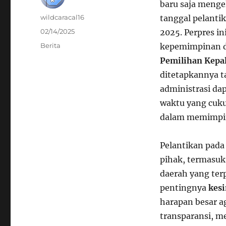
baru saja menge
Author
wildcaracal16
tanggal pelantik
Posted
02/14/2025
2025. Perpres i
on
Categories
Berita
kepemimpinan di
Pemilihan Kepal
ditetapkannya t
administrasi da
waktu yang cuku
dalam memimpin
Pelantikan pad
pihak, termasu
daerah yang ter
pentingnya
kes
harapan besar a
transparansi, 