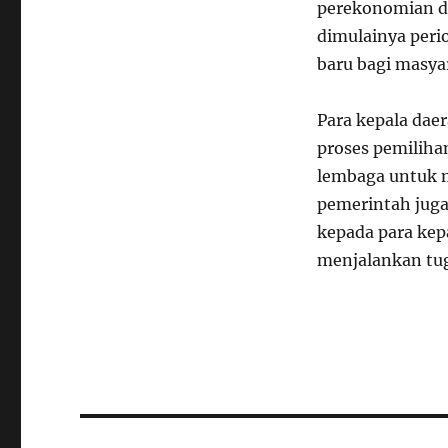
perekonomian dae
dimulainya per
baru bagi masyar
Para kepala daer
proses pemiliha
lembaga untuk me
pemerintah juga
kepada para kepa
menjalankan tug
Navigasi