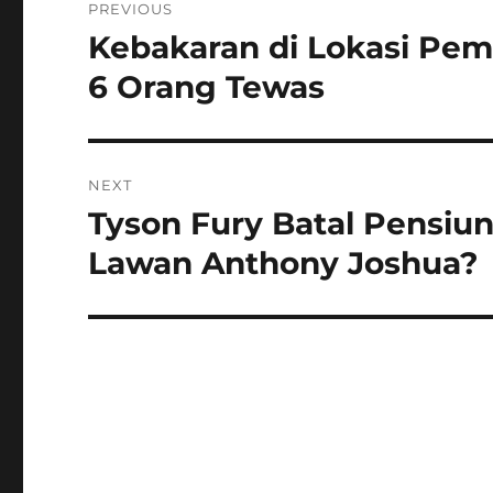
PREVIOUS
pos
Kebakaran di Lokasi Pe
Previous
post:
6 Orang Tewas
NEXT
Tyson Fury Batal Pensiun,
Next
post:
Lawan Anthony Joshua?