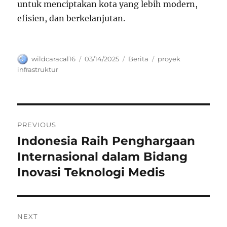
untuk menciptakan kota yang lebih modern,
efisien, dan berkelanjutan.
Author
Posted
Categories
Tags
wildcaracal16
03/14/2025
Berita
proyek
on
infrastruktur
Navigasi
PREVIOUS
pos
Indonesia Raih Penghargaan
Previous
post:
Internasional dalam Bidang
Inovasi Teknologi Medis
NEXT