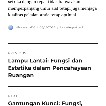
setrika dengan tepat tidak hanya akan
memperpanjang umur alat tetapi juga menjaga
kualitas pakaian Anda tetap optimal.
Author
Posted
Categories
wildcaracal16
03/15/2024
Uncategorized
on
Navigasi
PREVIOUS
pos
Lampu Lantai: Fungsi dan
Previous
post:
Estetika dalam Pencahayaan
Ruangan
NEXT
Gantungan Kunci: Fungsi,
Next