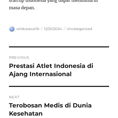
startup Indonesia yang dapat mendunia di
masa depan.
Author
Posted
Categories
wildcaracal16
12/20/2024
Uncategorized
on
Navigasi
PREVIOUS
pos
Prestasi Atlet Indonesia di
Previous
post:
Ajang Internasional
NEXT
Terobosan Medis di Dunia
Next
post:
Kesehatan