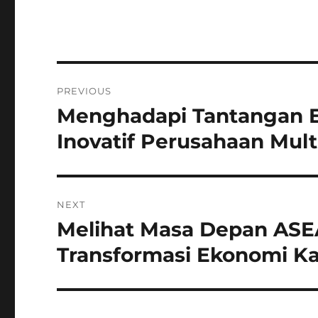
Navigasi
PREVIOUS
pos
Menghadapi Tantangan Ek
Previous
post:
Inovatif Perusahaan Mult
NEXT
Melihat Masa Depan ASEA
Next
post:
Transformasi Ekonomi K