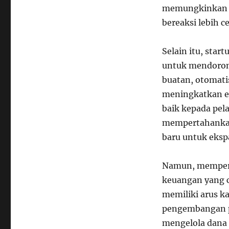
memungkinkan m
bereaksi lebih c
Selain itu, star
untuk mendoron
buatan, otomati
meningkatkan ef
baik kepada pel
mempertahankan
baru untuk eksp
Namun, memper
keuangan yang 
memiliki arus k
pengembangan p
mengelola dana 