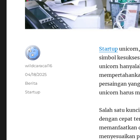
Startup
unicorn, 
simbol kesukses
Author
wildcaracal16
unicorn hanyala
Posted
04/18/2025
mempertahankan
on
Categories
Berita
persaingan yang 
Tags
Startup
unicorn harus me
Salah satu kunc
dengan cepat te
memanfaatkan d
menyesuaikan pr