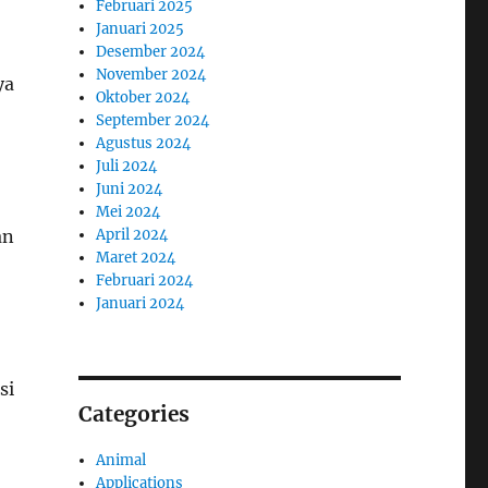
Februari 2025
Januari 2025
Desember 2024
November 2024
ya
Oktober 2024
September 2024
Agustus 2024
Juli 2024
Juni 2024
Mei 2024
April 2024
an
Maret 2024
Februari 2024
Januari 2024
si
Categories
Animal
Applications