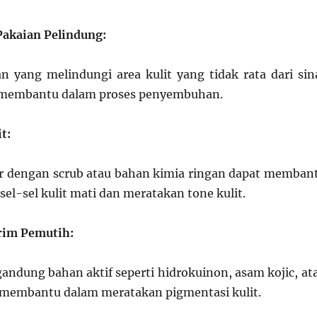
Pakaian Pelindung:
 yang melindungi area kulit yang tidak rata dari sin
 membantu dalam proses penyembuhan.
it:
tur dengan scrub atau bahan kimia ringan dapat memban
el-sel kulit mati dan meratakan tone kulit.
rim Pemutih:
ndung bahan aktif seperti hidrokuinon, asam kojic, at
 membantu dalam meratakan pigmentasi kulit.