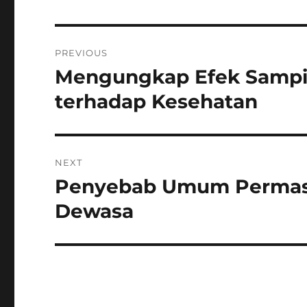
Navigasi
PREVIOUS
pos
Mengungkap Efek Sampi
Previous
post:
terhadap Kesehatan
NEXT
Penyebab Umum Permas
Next
post:
Dewasa