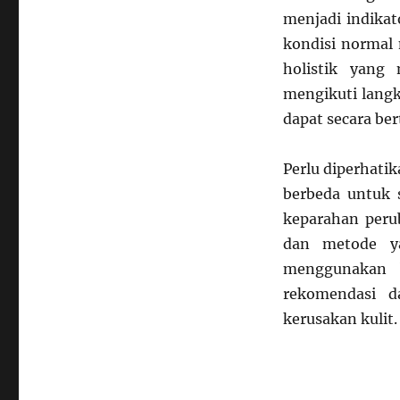
menjadi indikat
kondisi normal
holistik yang
mengikuti lang
dapat secara be
Perlu diperhati
berbeda untuk s
keparahan peru
dan metode ya
menggunakan b
rekomendasi da
kerusakan kulit.