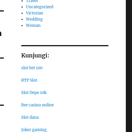
Travel
Uncategorized
Victorian
Wedding
Woman
n
Kunjungi:
slot bet 100
RTP Slot
Slot Depo 10k
live casino online
Slot dana
Joker gaming