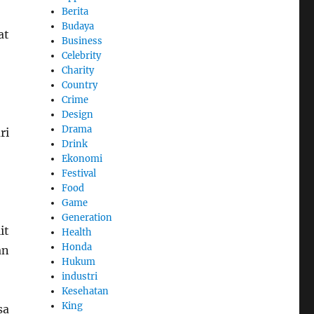
Berita
Budaya
at
Business
Celebrity
Charity
Country
Crime
Design
Drama
ri
Drink
Ekonomi
Festival
Food
Game
Generation
it
Health
Honda
an
Hukum
industri
Kesehatan
King
sa