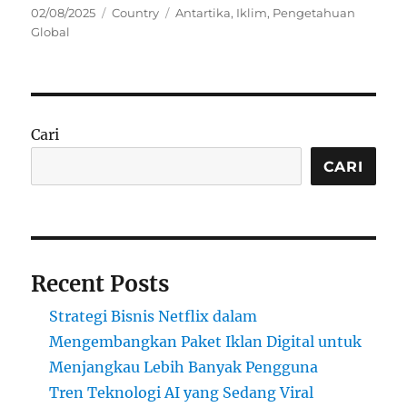
Posted
Categories
Tags
02/08/2025
Country
Antartika
,
Iklim
,
Pengetahuan
on
Global
Cari
CARI
Recent Posts
Strategi Bisnis Netflix dalam
Mengembangkan Paket Iklan Digital untuk
Menjangkau Lebih Banyak Pengguna
Tren Teknologi AI yang Sedang Viral