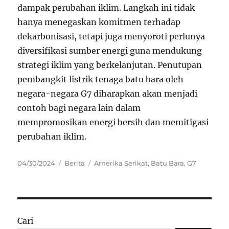
dampak perubahan iklim. Langkah ini tidak
hanya menegaskan komitmen terhadap
dekarbonisasi, tetapi juga menyoroti perlunya
diversifikasi sumber energi guna mendukung
strategi iklim yang berkelanjutan. Penutupan
pembangkit listrik tenaga batu bara oleh
negara-negara G7 diharapkan akan menjadi
contoh bagi negara lain dalam
mempromosikan energi bersih dan memitigasi
perubahan iklim.
Posted
Categories
Tags
04/30/2024
Berita
Amerika Serikat
,
Batu Bara
,
G7
on
Cari