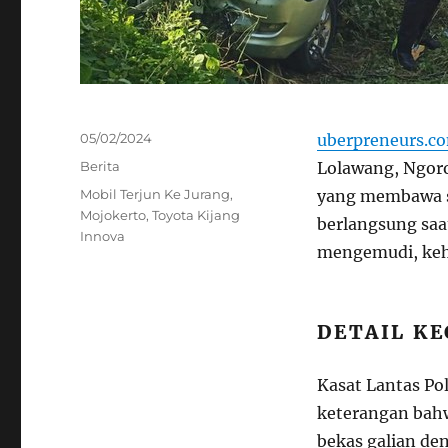
Posted
05/02/2024
uberpreneurs.c
on
Categories
Berita
Lolawang, Ngoro
Tags
Mobil Terjun Ke Jurang
,
yang membawa sa
Mojokerto
,
Toyota Kijang
berlangsung saat
Innova
mengemudi, kehi
DETAIL K
Kasat Lantas P
keterangan bahw
bekas galian de