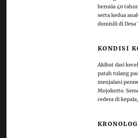
berusia 40 tahu
serta kedua ana
domisili di Des
KONDISI 
Akibat dari kece
patah tulang pad
menjalani peraw
Mojokerto. Seme
cedera di kepal
KRONOLOG