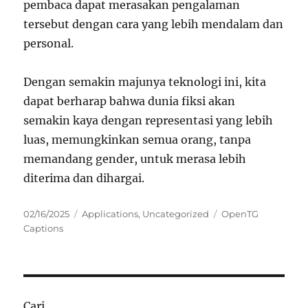
pembaca dapat merasakan pengalaman
tersebut dengan cara yang lebih mendalam dan
personal.
Dengan semakin majunya teknologi ini, kita
dapat berharap bahwa dunia fiksi akan
semakin kaya dengan representasi yang lebih
luas, memungkinkan semua orang, tanpa
memandang gender, untuk merasa lebih
diterima dan dihargai.
Posted
Categories
Tags
02/16/2025
Applications
,
Uncategorized
OpenTG
on
Captions
Cari