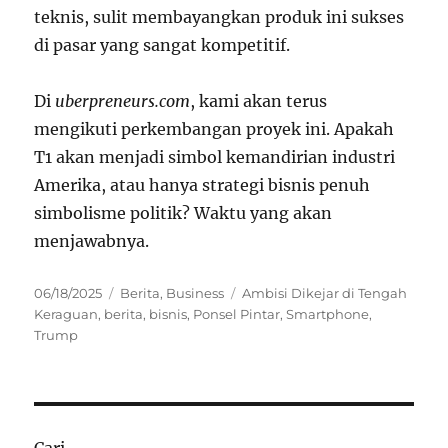
teknis, sulit membayangkan produk ini sukses
di pasar yang sangat kompetitif.
Di
uberpreneurs.com
, kami akan terus
mengikuti perkembangan proyek ini. Apakah
T1 akan menjadi simbol kemandirian industri
Amerika, atau hanya strategi bisnis penuh
simbolisme politik? Waktu yang akan
menjawabnya.
Posted
Categories
Tags
06/18/2025
Berita
,
Business
Ambisi Dikejar di Tengah
on
Keraguan
,
berita
,
bisnis
,
Ponsel Pintar
,
Smartphone
,
Trump
Cari