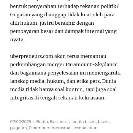
bentuk penyerahan terhadap tekanan politik?
Gugatan yang dianggap tidak kuat oleh para
ahli hukum, justru berakhir dengan
pembayaran besar dan dampak internal yang
nyata.
uberpreneurs.com akan terus memantau
perkembangan merger Paramount-Skydance
dan bagaimana penyelesaian ini memengaruhi
lanskap media, hukum, dan etika pers. Dunia
media tidak hanya soal konten, tapi juga soal
integritas di tengah tekanan kekuasaan.
Posted
Categories
Tags
07/02/2025
Berita
,
Business
berita bisnis
,
bisnis
,
on
gugatan
,
Paramount mencapai kesepakatan
,