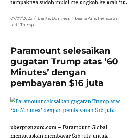
tampaknya sudah mulai melangkah ke arah itu.
Posted
Categories
Tags
07/07/2025
Berita
,
Business
bisnis Asia
,
kekacauan
on
tarif
,
Trump
Paramount selesaikan
gugatan Trump atas ‘60
Minutes’ dengan
pembayaran $16 juta
uberpreneurs.com
– Paramount Global
memutuskan membayar $16 juta untuk