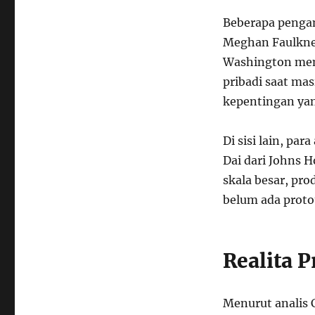
Beberapa pengam
Meghan Faulkner 
Washington men
pribadi saat mas
kepentingan ya
Di sisi lain, pa
Dai dari Johns 
skala besar, pro
belum ada protot
Realita 
Menurut analis 