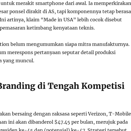
i untuk merakit smartphone dari awal. Ia memperkiraka
ar ponsel dirakit di AS, tapi komponennya tetap berasa
. Ini artinya, klaim “Made in USA” lebih cocok disebut
i pemasaran ketimbang kenyataan teknis.
tion belum mengumumkan siapa mitra manufakturnya.
um merespons pertanyaan seputar detail produksi
a yang muncul.
 Branding di Tengah Kompetisi
akan bersaing dengan raksasa seperti Verizon, T-Mobile
an ini akan dibanderol $47.45 per bulan, merujuk pada
esiden ke-45 dan (potensial) ke-47. Strategi tersebut