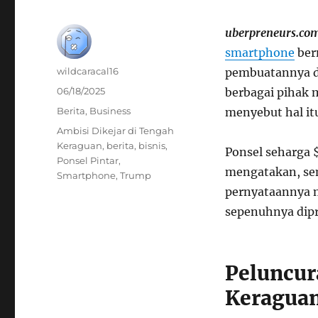
uberpreneurs.co
smartphone
ber
Author
wildcaracal16
pembuatannya d
Posted
06/18/2025
berbagai pihak 
on
Categories
Berita
,
Business
menyebut hal it
Tags
Ambisi Dikejar di Tengah
Keraguan
,
berita
,
bisnis
,
Ponsel seharga 
Ponsel Pintar
,
mengatakan, sem
Smartphone
,
Trump
pernyataannya m
sepenuhnya dipr
Peluncura
Keraguan