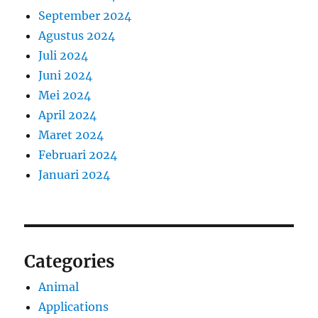
September 2024
Agustus 2024
Juli 2024
Juni 2024
Mei 2024
April 2024
Maret 2024
Februari 2024
Januari 2024
Categories
Animal
Applications