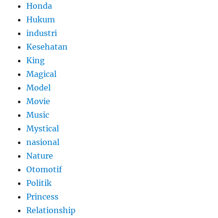
Honda
Hukum
industri
Kesehatan
King
Magical
Model
Movie
Music
Mystical
nasional
Nature
Otomotif
Politik
Princess
Relationship