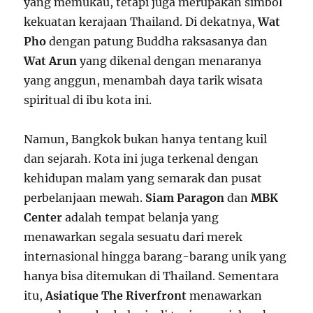
yang memukau, tetapi juga merupakan simbol
kekuatan kerajaan Thailand. Di dekatnya,
Wat
Pho
dengan patung Buddha raksasanya dan
Wat Arun
yang dikenal dengan menaranya
yang anggun, menambah daya tarik wisata
spiritual di ibu kota ini.
Namun, Bangkok bukan hanya tentang kuil
dan sejarah. Kota ini juga terkenal dengan
kehidupan malam yang semarak dan pusat
perbelanjaan mewah.
Siam Paragon
dan
MBK
Center
adalah tempat belanja yang
menawarkan segala sesuatu dari merek
internasional hingga barang-barang unik yang
hanya bisa ditemukan di Thailand. Sementara
itu,
Asiatique The Riverfront
menawarkan