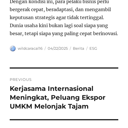
Dengan kondisi ini, para pelaku bisnis perlu
bergerak cepat, beradaptasi, dan mengambil
keputusan strategis agar tidak tertinggal.
Dunia usaha kini bukan lagi soal siapa yang
besar, tetapi siapa yang paling cepat berinovasi.
Author
Posted
Categories
Tags
wildcaracal16
04/22/2025
Berita
ESG
on
Navigasi
PREVIOUS
pos
Kerjasama Internasional
Previous
post:
Meningkat, Peluang Ekspor
UMKM Melonjak Tajam