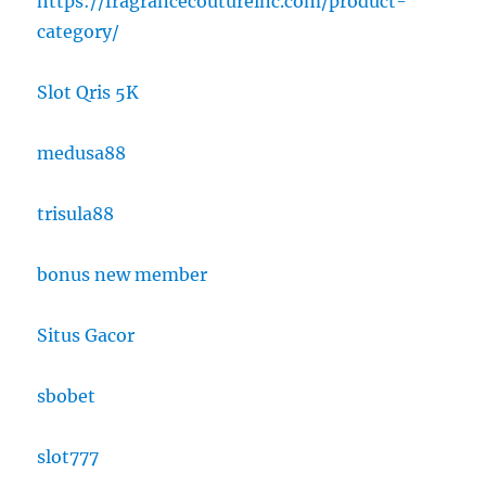
https://fragrancecoutureinc.com/product-
category/
Slot Qris 5K
medusa88
trisula88
bonus new member
Situs Gacor
sbobet
slot777