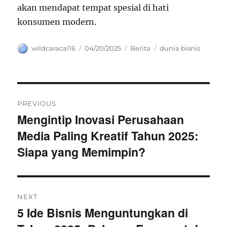
akan mendapat tempat spesial di hati
konsumen modern.
Author
Posted
Categories
Tags
wildcaracal16
04/20/2025
Berita
dunia bisnis
on
Navigasi
PREVIOUS
pos
Mengintip Inovasi Perusahaan
Previous
Media Paling Kreatif Tahun 2025:
post:
Siapa yang Memimpin?
NEXT
5 Ide Bisnis Menguntungkan di
Next
post: