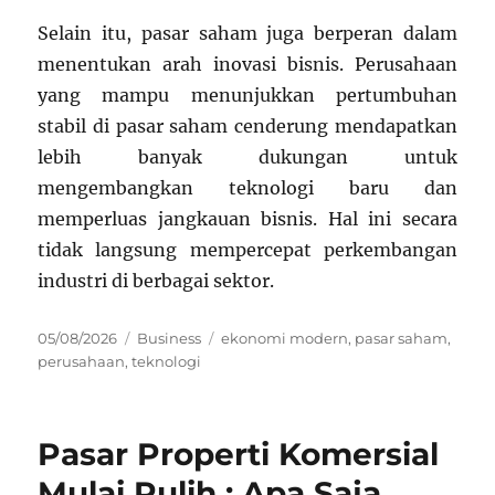
Selain itu, pasar saham juga berperan dalam
menentukan arah inovasi bisnis. Perusahaan
yang mampu menunjukkan pertumbuhan
stabil di pasar saham cenderung mendapatkan
lebih banyak dukungan untuk
mengembangkan teknologi baru dan
memperluas jangkauan bisnis. Hal ini secara
tidak langsung mempercepat perkembangan
industri di berbagai sektor.
Posted
Categories
Tags
05/08/2026
Business
ekonomi modern
,
pasar saham
,
on
perusahaan
,
teknologi
Pasar Properti Komersial
Mulai Pulih : Apa Saja