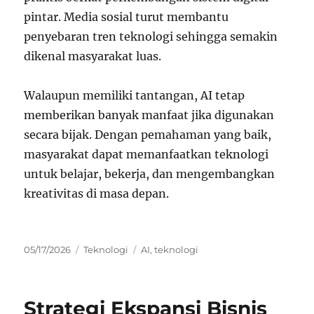
pintar. Media sosial turut membantu
penyebaran tren teknologi sehingga semakin
dikenal masyarakat luas.
Walaupun memiliki tantangan, AI tetap
memberikan banyak manfaat jika digunakan
secara bijak. Dengan pemahaman yang baik,
masyarakat dapat memanfaatkan teknologi
untuk belajar, bekerja, dan mengembangkan
kreativitas di masa depan.
Posted
Categories
Tags
05/17/2026
Teknologi
AI
,
teknologi
on
Strategi Ekspansi Bisnis