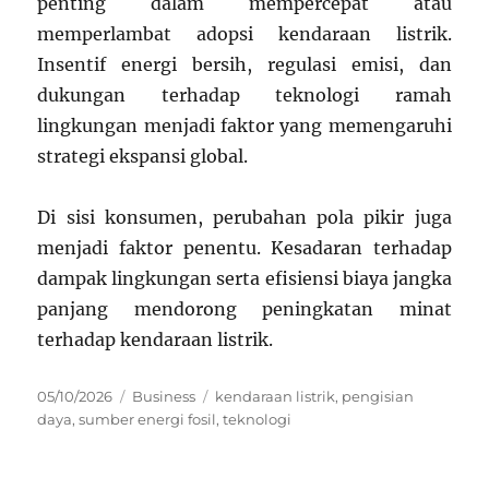
penting dalam mempercepat atau
memperlambat adopsi kendaraan listrik.
Insentif energi bersih, regulasi emisi, dan
dukungan terhadap teknologi ramah
lingkungan menjadi faktor yang memengaruhi
strategi ekspansi global.
Di sisi konsumen, perubahan pola pikir juga
menjadi faktor penentu. Kesadaran terhadap
dampak lingkungan serta efisiensi biaya jangka
panjang mendorong peningkatan minat
terhadap kendaraan listrik.
Posted
Categories
Tags
05/10/2026
Business
kendaraan listrik
,
pengisian
on
daya
,
sumber energi fosil
,
teknologi